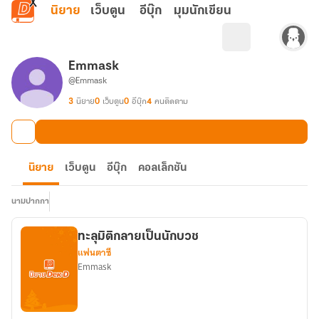
ข้ามไปยังเนื้อหาหลัก
นิยาย
เว็บตูน
อีบุ๊ก
มุมนักเขียน
Emmask
@Emmask
3
นิยาย
0
เว็บตูน
0
อีบุ๊ก
4
คนติดตาม
นิยาย
เว็บตูน
อีบุ๊ก
คอลเล็กชัน
นามปากกา
ทะลุมิติกลายเป็นนักบวช
แฟนตาซี
Emmask