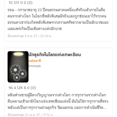
ทะลุ
10
331
0
0 (0)
มิติ
รอน - กรานาสอายุ 23 ปีคนธรรมดาคนหนึ่งแท้จริงแล้วภายในคือ
กลาย
คนจากต่างโลก ในโลกที่พลังพิเศษมีจริงและถูกซ่อนเอาไว้จากคน
เป็น
ธรรมดาเขาก่อเกิดพลังพิเศษจากความศรัทธากลายเป็นนักบวชและ
นักบวช
เผยแพร่เกิดเป็นเส้นทางแห่งนักบวช
อัปเดตล่าสุด 9 ธ.ค. 67 / 20:34 น.
นักธุรกิจในโลกแห่งเทพเซียน
แฟนตาซี
Emmask
นัก
96
4.12K
8
0 (0)
ธุรกิจ
หลินฟานชายผู้มีดวงวิญญาณจากต่างโลก การรุกรานจากต่างโลก
ใน
คืบคลานเข้ามายังโลกแห่งเทพเซียนแห่งนี้ มันไม่ใช่การรุกรานที่ทรง
โลก
พลังแต่เป็นการรุกรานผ่านธุรกิจ วัฒนธรรม และการดำเนินชีวิต...
แห่ง
อัปเดตล่าสุด 22 เม.ย. 67 / 17:12 น.