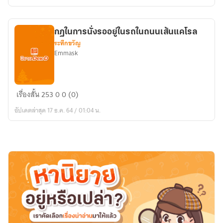
เทพ
เซียน
กฏในการนั่งรออยู่ในรถในถนนเส้นแคโรล
ระทึกขวัญ
Emmask
กฏ
เรื่องสั้น
253
0
0 (0)
ใน
อัปเดตล่าสุด 17 ธ.ค. 64 / 01:04 น.
การ
นั่ง
รอ
อยู่
ใน
รถ
ใน
ถนน
เส้น
แค