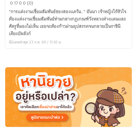
อันนา
0
17
0
0 (0)
ราชินี
"การแต่งงานเชื่อมสัมพันธ์ของสองแคว้น.." อันนา เจ้าหญิงไร้หัวใจ
เคียง
ต้องแต่งงานเชื่อมสัมพันธ์ท่ามกลางกฏเกณฑ์วังหลวงต่างแดนและ
บัลลังก์
ศัตรูที่มองไม่เห็น เธอจะต้องก้าวผ่านอุปสรรคจนกลายเป็นราชินี
เคียงบัลลังก์
อัปเดตล่าสุด 23 ก.ค. 69 / 11:42 น.