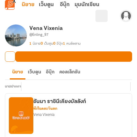
ข้ามไปยังเนื้อหาหลัก
นิยาย
เว็บตูน
อีบุ๊ก
มุมนักเขียน
Vena Vixenia
@Enling_97
1
นิยาย
0
เว็บตูน
0
อีบุ๊ก
1
คนติดตาม
นิยาย
เว็บตูน
อีบุ๊ก
คอลเล็กชัน
นามปากกา
อันนา ราชินีเคียงบัลลังก์
พีเรียดตะวันตก
Vena Vixenia