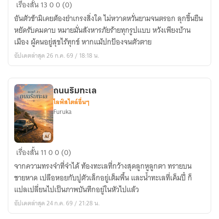
มหานคร
เรื่องสั้น
13
0
0 (0)
Atlantis
อันตัวข้ามิเคยต้องยำเกรงสิ่งใด ไม่หวาดหวั่นยามจนตรอก ลุกขึ้นยืน
หยัดรับคมดาบ หมายมั่นสังหารภัยร้ายทุกรูปแบบ หวังเพียงบ้าน
เมือง ผู้คนอยู่สุขไร้ทุกข์ หากแม้ปกป้องจนตัวตาย
อัปเดตล่าสุด 26 ก.ค. 69 / 18:18 น.
ถนนริมทะเล
ไลฟ์สไตล์อื่นๆ
Furuka
ถนน
เรื่องสั้น
11
0
0 (0)
ริม
จากความทรงจำที่จำได้ ท้องทะเลที่กว้างสุดลูกหูลูกตา ทรายบน
ทะเล
ชายหาด เปลือหอยกับปูตัวเล็กอยู่เต็มพื้น และน้ำทะเลที่เค็มปี๋ ก็
แปลเปลี่ยนไปเป็นภาพบันทึกอยู่ในหัวไปแล้ว
อัปเดตล่าสุด 24 ก.ค. 69 / 21:28 น.