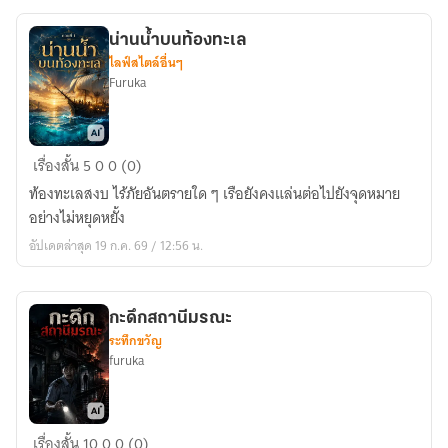
น่านน้ำบนท้องทะเล
ไลฟ์สไตล์อื่นๆ
Furuka
น่าน
เรื่องสั้น
5
0
0 (0)
น้ำ
ท้องทะเลสงบ ไร้ภัยอันตรายใด ๆ เรือยังคงแล่นต่อไปยังจุดหมาย
บน
อย่างไม่หยุดหยั้ง
ท้อง
อัปเดตล่าสุด 19 ก.ค. 69 / 12:56 น.
ทะเล
กะดึกสถานีมรณะ
ระทึกขวัญ
furuka
กะ
เรื่องสั้น
10
0
0 (0)