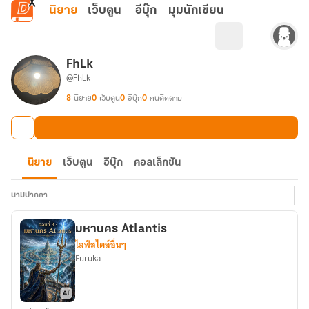
ข้ามไปยังเนื้อหาหลัก
นิยาย
เว็บตูน
อีบุ๊ก
มุมนักเขียน
FhLk
@FhLk
8
นิยาย
0
เว็บตูน
0
อีบุ๊ก
0
คนติดตาม
นิยาย
เว็บตูน
อีบุ๊ก
คอลเล็กชัน
นามปากกา
มหานคร Atlantis
ไลฟ์สไตล์อื่นๆ
Furuka