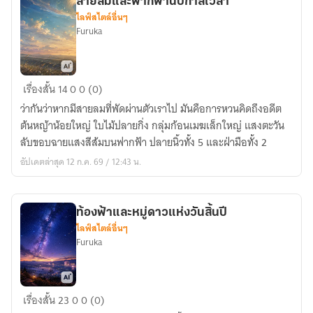
สายลมและฟากฟ้านับกาลเวลา
ไลฟ์สไตล์อื่นๆ
Furuka
สายลม
เรื่องสั้น
14
0
0 (0)
และ
ว่ากันว่าหากมีสายลมที่พัดผ่านตัวเราไป มันคือการหวนคิดถึงอดีต
ฟาก
ต้นหญ้าน้อยใหญ่ ใบไม้ปลายกิ่ง กลุ่มก้อนเมฆเล็กใหญ่ แสงตะวัน
ฟ้า
ลับขอบฉายแสงสีส้มบนฟากฟ้า ปลายนิ้วทั้ง 5 และฝ่ามือทั้ง 2
นับ
อัปเดตล่าสุด 12 ก.ค. 69 / 12:43 น.
กาล
เวลา
ท้องฟ้าและหมู่ดาวแห่งวันสิ้นปี
ไลฟ์สไตล์อื่นๆ
Furuka
ท้องฟ้า
เรื่องสั้น
23
0
0 (0)
และ