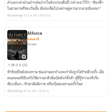
คำบอกเล่าผ่านปากต่อปากในช่วงก่อนสิ้นปี กล่าวเอาไว้ว่า “ท้องฟ้า
หมู่
ในยามราตรีของวันนั้น มันจะเต็มไปเหล่าหมู่ดาวมากมายนับคณา”
ดาว
อัปเดตล่าสุด 12 ก.ค. 69 / 00:13 น.
แห่ง
วัน
สิ้น
Alforce
ปี
แฟนตาซี
Furuka
Alforce
1
38
0
0 (0)
ห้าร้อยปีหลังสงคราม ชนเผ่านอกกำแพงกำลังถูกใส่ร้ายอีกครั้ง เมื่อ
คณะมนตรีลับหวังใช้ความกลัวล้มบัลลังก์ทั้งห้า ผู้ที่รู้ความจริงจึง
ต้องเลือก—รักษาสันติภาพ หรือเปิดสงครามครั้งใหม่
อัปเดตล่าสุด 9 ก.ค. 69 / 15:07 น.