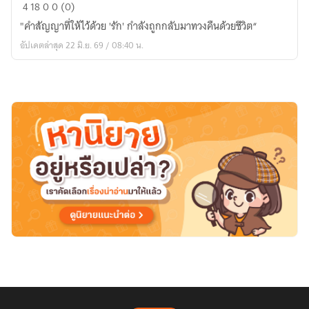
ปาน
4
18
0
0 (0)
รัก
"คำสัญญาที่ให้ไว้ด้วย 'รัก' กำลังถูกกลับมาทวงคืนด้วยชีวิต“
นิ
อัปเดตล่าสุด 22 มิ.ย. 69 / 08:40 น.
รัน
ดร์
ตาย