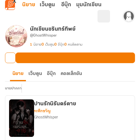
ข้ามไปยังเนื้อหาหลัก
นิยาย
เว็บตูน
อีบุ๊ก
มุมนักเขียน
นักเขียนชรินทร์ทิพย์
@GhostWhisper
1
นิยาย
0
เว็บตูน
0
อีบุ๊ก
0
คนติดตาม
นิยาย
เว็บตูน
อีบุ๊ก
คอลเล็กชัน
นามปากกา
ปานรักนิรันดร์ตาย
ระทึกขวัญ
GhostWhisper