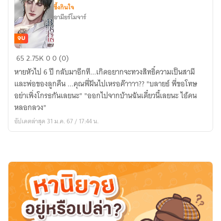
ซึ้งกินใจ
อามียร์โมจาร์
จบ
Brali's
65
2.75K
0
0 (0)
Guy
หายหัวไป 6 ปี กลับมาอีกที...เกิดอยากจะทวงสิทธิ์ความเป็นสามี
กร้าว
และพ่อของลูกคืน ...คุณพี่ฝันไปเหรอค๊าาาา?? "บลายธ์ พี่ขอโทษ
ใจ
อย่าเพิ่งโกรธกันเลยนะ" "ออกไปจากบ้านฉันเดี๋ยวนี้เลยนะ ไอ้คน
ของ
หลอกลวง"
บราลี
อัปเดตล่าสุด 31 ม.ค. 67 / 17:44 น.