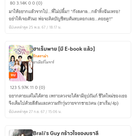
สังเวียน
80
3.14K
0
0 (0)
รัก
มาให้อยากแล้วจากไป...พี่ไม่ปลื้ม!! "กังสดาล...กล้าทิ้งฉันเหรอ?
จอมทัพ
อย่าให้เจอตัวนะ พ่อจะคิดบัญชีทบต้นทบดอกเลย...คอยดู!!"
อัปเดตล่าสุด 25 พ.ย. 67 / 18:17 น.
ฮาเร็มพาย [มี E-book แล้ว]
รักดราม่า
อาเมียร์โมจาร์
จบ
ฮาเร็ม
123
5.97K
11
0 (0)
พาย
อยากตายแต่ไม่ได้ตาย เพราะดวงจะได้สามีอุปถัมภ์ ชีวิตใหม่ของเธอ
[มี
จึงเต็มไปด้วยสีสันและความรักวุ่นวายจากชาย3คน (ฮาเร็ม/4p)
E-
อัปเดตล่าสุด 27 ก.ย. 67 / 15:06 น.
book
แล้ว]
Brali's Guy กร้าวใจของบราลี