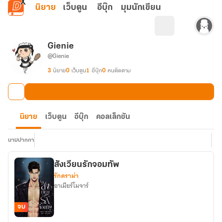
ข้ามไปยังเนื้อหาหลัก
นิยาย
เว็บตูน
อีบุ๊ก
มุมนักเขียน
Gienie
@Gienie
3
นิยาย
0
เว็บตูน
1
อีบุ๊ก
0
คนติดตาม
นิยาย
เว็บตูน
อีบุ๊ก
คอลเล็กชัน
นามปากกา
สังเวียนรักจอมทัพ
รักดราม่า
อาเมียร์โมจาร์
จบ