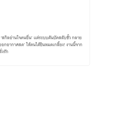
รับ ‘สกิลอ่านใจคนอื่น’ แต่ระบบดันบัคสลับขั้ว กลาย
ออกอากาศสด’ ให้คนได้ยินหมดเกลี้ยง! งานนี้จาก
่งรัก