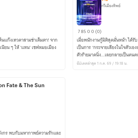
กวีเมืองทิพย์
เอาต์ซอร์ส
7
85
0
0 (0)
ระบบ
นเห็นแก๊งเทวดาสามช่าเต็มตา! จาก
เมื่อพนักงานกู้มิติสุดมั่นหน้า ได้
บัค:
นียน ๆ ให้ 'แทน' เชฟหมอเมือง
เป็นการ ‘กระจายเสียงในใจตัวเอง
คิด
ตัวร้ายมาดนิ่ง...เลยกลายเป็นคนคลั
อะไร
อัปเดตล่าสุด 1 ก.ค. 69 / 19:18 น.
ใน
ใจ
คน
Moon Fate & The Sun
อื่น
ได้ยิน
หมด
เลย!
ามังกร พบกับมหากาพย์ความรักและ