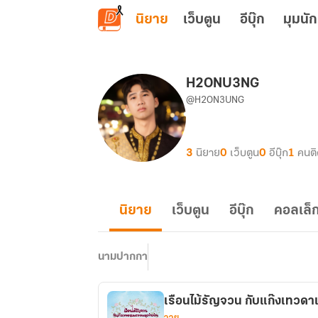
ข้ามไปยังเนื้อหาหลัก
นิยาย
เว็บตูน
อีบุ๊ก
มุมนัก
H2ONU3NG
@H2ON3UNG
3
นิยาย
0
เว็บตูน
0
อีบุ๊ก
1
คนต
นิยาย
เว็บตูน
อีบุ๊ก
คอลเล็ก
นามปากกา
เรือนไม้รัญจวน กับแก๊งเทวด
วาย