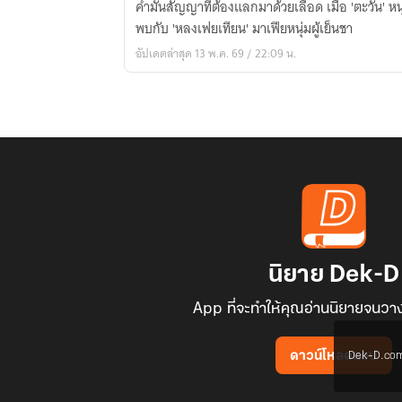
คำมั่นสัญญาที่ต้องแลกมาด้วยเลือด เมื่อ 'ตะวัน' หน
ตะวัน
พบกับ 'หลงเฟยเทียน' มาเฟียหนุ่มผู้เย็นชา
(The
อัปเดตล่าสุด 13 พ.ค. 69 / 22:09 น.
Moon
Fate
&
The
Sun
Chase)
ภาค
ตะวัน
นิยาย Dek-D
App ที่จะทำให้คุณอ่านนิยายจนวาง
Dek-D.com ใช
ดาวน์โหลดแอป