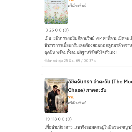
กวีเมืองทิพย์
เรือน
3
26
0
0 (0)
ไม้
เมื่อ 'ธนิน' รองอธิบดีสายวิทย์ VIP ตาที่สามเปิดจ
รัญจวน
ข้าราชการเนี้ยบกริบเลยต้องยอมถอดสูทมาล้างจานเ
กับ
สุดมึน พร้อมตั้งสมมติฐานวิจัยหัวใจตัวเอง!
แก๊ง
อัปเดตล่าสุด 25 มิ.ย. 69 / 00:37 น.
เทวดา
และ
สมาคม
ลิขิตจันทรา ล่าตะวัน (The 
ลุง
Chase) ภาคตะวัน
ข้าง
วาย
บ้าน
กวีเมืองทิพย์
ลิขิต
19
118
0
0 (0)
จันทรา
เพื่อช่วยน้องสาว...เขาจึงยอมตกอยู่ในมือของพญ
ล่า