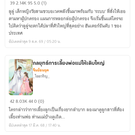
ดัชนี
39
2.14K
95
5.0 (1)
ความ
ลูลู่ เด็กหญิงวัยสามขวบอเวคพลังขึ้นมาพร้อมกับ 'ระบบ' ที่สั่งให้เธอ
สุข
ตามหาผู้ปกครอง แผนการหลอกล่อผู้ปกครอง จึงเริ่มขึ้นแต่ใครจะ
ของ
ไปคิดว่าลูลู่จะตกได้ปลาที่ตัวใหญ่ที่สุดอย่าง ฮันเตอร์อันดับ 1 ของ
Lady
ประเทศ
ห้อง
อัปเดตล่าสุด 9 ส.ค. 69 / 05:20 น.
ลูก
เจี๊ยบ
กลยุทธ์การเลี้ยงพ่อแม่ให้เติบใหญ่
จีนย้อนยุค
_ไอยวริญ_
กลยุทธ์
42
8.03K
44
0 (0)
การ
ใครกล่าวว่าการเลี้ยงลูกเป็นเรื่องยากลำบาก ลองมาดูลูกสาวที่ต้อง
เลี้ยง
เลี้ยงท่านพ่อ ท่านแม่บ้างดูเถิด...
พ่อ
อัปเดตล่าสุด 17 มี.ค. 68 / 17:40 น.
แม่