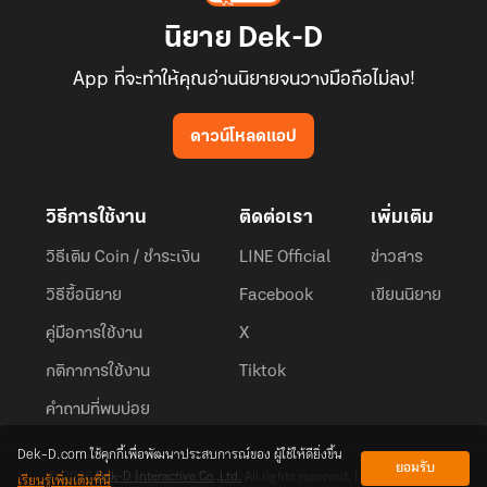
นิยาย Dek-D
App ที่จะทำให้คุณอ่านนิยายจนวางมือถือไม่ลง!
ดาวน์โหลดแอป
วิธีการใช้งาน
ติดต่อเรา
เพิ่มเติม
วิธีเติม Coin / ชำระเงิน
LINE Official
ข่าวสาร
วิธีซื้อนิยาย
Facebook
เขียนนิยาย
คู่มือการใช้งาน
X
กติกาการใช้งาน
Tiktok
คำถามที่พบบ่อย
Dek-D.com ใช้คุกกี้เพื่อพัฒนาประสบการณ์ของ ผู้ใช้ให้ดียิ่งขึ้น
ยอมรับ
เรียนรู้เพิ่มเติมที่นี่
© 2026
Dek-D Interactive Co.,Ltd.
All rights reserved. |
Privacy Policy