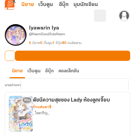
ข้ามไปยังเนื้อหาหลัก
นิยาย
เว็บตูน
อีบุ๊ก
มุมนักเขียน
Iyawarin Iya
@HaemGoodSideHeem
5
นิยาย
0
เว็บตูน
7
อีบุ๊ก
80
คนติดตาม
นิยาย
เว็บตูน
อีบุ๊ก
คอลเล็กชัน
นามปากกา
ดัชนีความสุขของ Lady ห้องลูกเจี๊ยบ
รีวิว
รักแฟนตาซี
_ไอยวริญ_