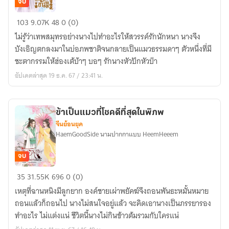
จบ
สวรรค์
103
9.07K
48
0 (0)
รัก
ไม่รู้ว่าเทพสมุทรอย่างนางไปทำอะไรให้สวรรค์รักนักหนา นางจึง
ข้า
บังเอิญตกลงมาในบ่อภพชาติจนกลายเป็นแมวธรรมดาๆ ตัวหนึ่งที่มี
มาก
ชะตากรรมให้ฮ่องเต้บ้าๆ บอๆ รักนางหัวปักหัวปำ
ที่สุด
อัปเดตล่าสุด 19 ธ.ค. 67 / 23:41 น.
ข้าเป็นแมวที่โชคดีที่สุดในพิภพ
จีนย้อนยุค
HaemGoodSide นามปากกาแบบ HeemHeeem
จบ
ข้า
35
31.55K
696
0 (0)
เป็น
เหตุที่ฉานหนิงมีลูกยาก องค์ชายเผ่าพยัคฆ์จึงถอนพันธะหมั้นหมาย
แมว
ถอนแล้วก็ถอนไป นางไม่สนใจอยู่แล้ว จะคิดเอานางเป็นภรรยารอง
ที่
ทำอะไร ไม่แต่งแน่ ชีวิตนี้นางไม่กินข้าวต้มรวมกับใครแน่
โชค