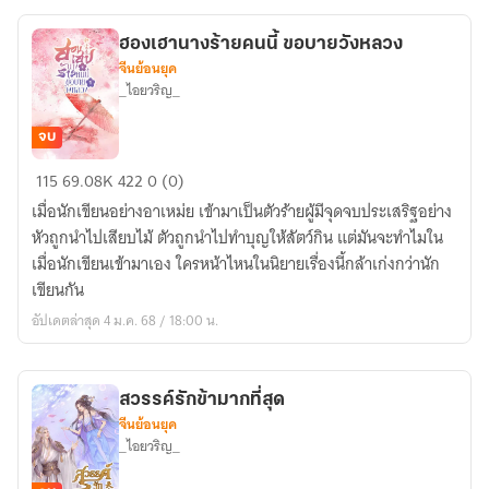
ให้
เติบ
ฮองเฮานางร้ายคนนี้ ขอบายวังหลวง
ใหญ่
จีนย้อนยุค
_ไอยวริญ_
จบ
ฮองเฮา
115
69.08K
422
0 (0)
นาง
เมื่อนักเขียนอย่างอาเหม่ย เข้ามาเป็นตัวร้ายผู้มีจุดจบประเสริฐอย่าง
ร้าย
หัวถูกนำไปเสียบไม้ ตัวถูกนำไปทำบุญให้สัตว์กิน แต่มันจะทำไมใน
คน
เมื่อนักเขียนเข้ามาเอง ใครหน้าไหนในนิยายเรื่องนี้กล้าเก่งกว่านัก
นี้
เขียนกัน
ขอ
อัปเดตล่าสุด 4 ม.ค. 68 / 18:00 น.
บาย
วัง
หลวง
สวรรค์รักข้ามากที่สุด
จีนย้อนยุค
_ไอยวริญ_