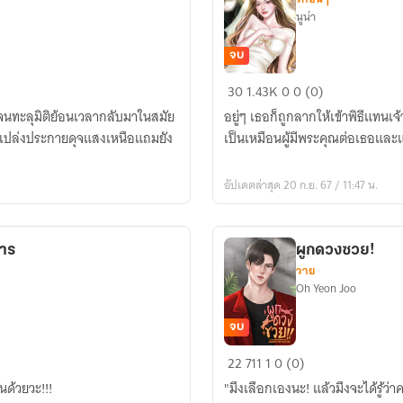
นูน่า
จบ
เจ้า
30
1.43K
0
0 (0)
สาว
เธอจนทะลุมิติย้อนเวลากลับมาในสมัย
อยู่ๆ เธอก็ถูกลากให้เข้าพิธีแทนเ
แก้ขัด
เปล่งประกายดุจแสงเหนือแถมยัง
เป็นเหมือนผู้มีพระคุณต่อเธอและแ
(ปัณ
ธรXปลาย
อัปเดตล่าสุด 20 ก.ย. 67 / 11:47 น.
ฝน)
การ
ผูกดวงซวย!
วาย
Oh Yeon Joo
จบ
ผูกดวง
22
711
1
0 (0)
ซวย!
นด้วยวะ!!!
"มึงเลือกเองนะ! แล้วมึงจะได้รู้ว่า