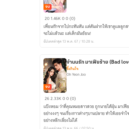
จบ
ก็
20
1.46K
0
0 (0)
เด็ก
เพื่อนรักจากไปกะทันหัน แต่ดันฝากให้เขาดูแลลูกส
มัน
จะไม่แล้วนะ แต่เด็กมันอ้อน!
อ้อน!
อัปเดตล่าสุด 13 พ.ค. 67 / 10:28 น.
จำนนรัก มาเฟียร้าย (Bad lov
ซึ้งกินใจ
Oh Yeon Joo
จบ
จำนน
26
2.33K
0
0 (0)
รัก
แป้งหอม ว่าที่คุณหมอสาวสวย ถูกนายไต้ฝุ่น มาเฟี
มาเฟีย
อย่างงงๆ จนเรื่องราวต่างๆบานปลาย ทำให้เธอจำใ
ร้าย
อย่างหลีกเลี่ยงไม่ได้
(Bad
อัปเดตล่าสุด 13 พ.ย. 66 / 07:50 น.