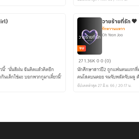
irl)
วายร้ายที่รัก 🖤
รักหวานแหวว
Oh Yeon Joo
จบ
วาย
27
1.36K
0
0 (0)
ร้าย
นี้’ ‘นั่นสิฝน ฉันคิดแล้วคิดอีก
นักศึกษาสาวปี2 ถูกแฟนคนแรกที่ค
ที่รัก
ินเด็กใช่มะ บอกพวกกูมาเดี๋ยวนี้’
คนโสดบนดอย จนจับพลัดจับผลู ต้อ
🖤
อัปเดตล่าสุด 27 มิ.ย. 66 / 20:17 น.