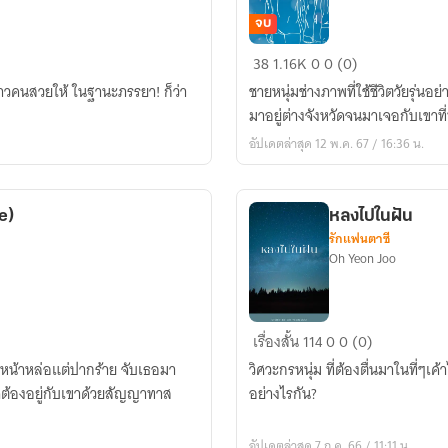
จบ
ขอ
38
1.16K
0
0 (0)
ให้
าวคนสวยให้ ในฐานะภรรยา! ก็ว่า
ชายหนุ่มช่างภาพที่ใช้ชีวิตวัยรุ่นอย
รัก
มาอยู่ต่างจังหวัดจนมาเจอกับเขาที่
สวยงาม
อัปเดตล่าสุด 12 พ.ค. 67 / 16:36 น.
(Until
we
meet
e)
หลงไปในฝัน
again)
รักแฟนตาซี
Oh Yeon Joo
หลง
เรื่องสั้น
114
0
0 (0)
ไป
ยหน้าหล่อแต่ปากร้าย จับเธอมา
วิศวะกรหนุ่ม ที่ต้องตื่นมาในที่ๆเค้
ใน
จต้องอยู่กับเขาด้วยสัญญาทาส
อย่างไรกัน?
ฝัน
อัปเดตล่าสุด 7 ก.ค. 66 / 11:11 น.