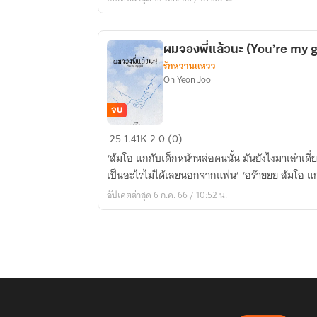
love)
ผมจองพี่แล้วนะ (You’re my g
รักหวานแหวว
Oh Yeon Joo
จบ
ผม
25
1.41K
2
0 (0)
จอง
‘ส้มโอ แกกับเด็กหน้าหล่อคนนั้น มันยังไงมาเล่าเดี๋ยว
พี่
เป็นอะไรไม่ได้เลยนอกจากแฟน’ ‘อร๊ายยย ส้มโอ แกก
แล้ว
อัปเดตล่าสุด 6 ก.ค. 66 / 10:52 น.
นะ
(You’re
my
girl)