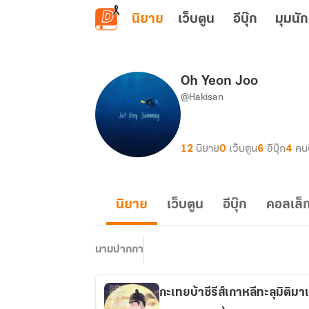
ข้ามไปยังเนื้อหาหลัก
นิยาย
เว็บตูน
อีบุ๊ก
มุมนัก
Oh Yeon Joo
@Hakisan
12
นิยาย
0
เว็บตูน
6
อีบุ๊ก
4
คน
นิยาย
เว็บตูน
อีบุ๊ก
คอลเล็ก
นามปากกา
กะเทยบ้าซีรีส์เกาหลีทะลุมิติ