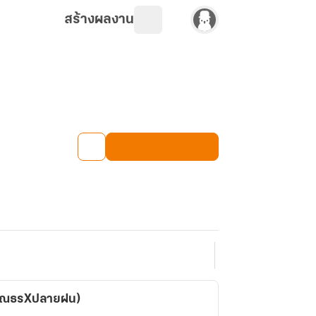
สร้างผลงาน
(ปัณธรXปลายฝน)