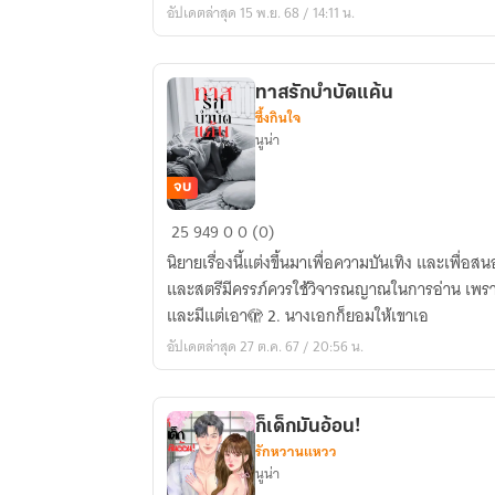
อัปเดตล่าสุด 15 พ.ย. 68 / 14:11 น.
แค่
นี้
ที่
ทาสรักบำบัดแค้น
ผม
ซึ้งกินใจ
ต้องการ
นูน่า
จบ
ทาส
25
949
0
0 (0)
รัก
นิยายเรื่องนี้แต่งขึ้นมาเพื่อความบันเทิง และเพื่อสน
บำบัด
และสตรีมีครรภ์ควรใช้วิจารณญาณในการอ่าน เพราะ!.... 1. พระเอกดื้อ ด้าน 
แค้น
และมีแต่เอา🫣 2. นางเอกก็ยอมให้เขาเอ
อัปเดตล่าสุด 27 ต.ค. 67 / 20:56 น.
ก็เด็กมันอ้อน!
รักหวานแหวว
นูน่า