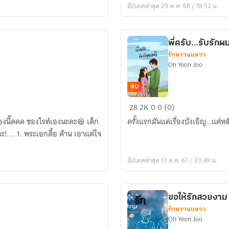
อัปเดตล่าสุด 29 พ.ค. 68 / 18:52 น.
พี่ครับ…รับรักผ
รักหวานแหวว
Oh Yeon Joo
จบ
พี่
28
2K
0
0 (0)
ครับ…
องนี๊ดดด ของไรท์เองนะคะ😆 เด็ก
ครั้งแรกมันแค่เรื่องบังเอิญ…แต่
รับ
เอาแต่ใจ
รัก
ผมที
อัปเดตล่าสุด 13 ต.ค. 67 / 20:49 น.
(Let
me
call
ขอให้รักสวยงาม
you
รักหวานแหวว
baby)
Oh Yeon Joo