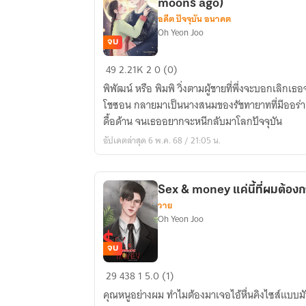
moons ago)
อดีต ปัจจุบัน อนาคต
Oh Yeon Joo
จบ
กะเทย
49
2.21K
2
0 (0)
บ้า
พิพัฒน์ หรือ พิมพิ วิ่งตามผู้ชายที่พึ่งจะบอกเลิก
ซี
โชซอน กลายมาเป็นนางสนมของรัชทายาทที่มีออร่า
รีส์
ดื้อด้าน จนเธออยากจะหนีกลับมาโลกปัจจุบัน
เกาหลี
อัปเดตล่าสุด 6 พ.ค. 68 / 21:05 น.
ทะลุ
มิติ
มา
Sex & money แค่นี้ที่ผมต้อง
เป็น
วาย
สนมเอก
Oh Yeon Joo
(Many
moons
จบ
ago)
Sex
29
438
1
5.0 (1)
&
คุณหนูอย่างผม ทำไมต้องมาเจอไอ้หื่นคิงไซส์แบบมั
money