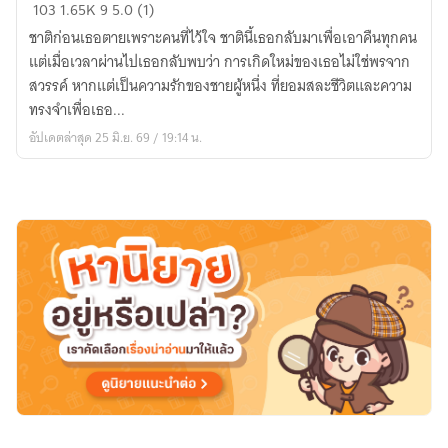
(มีE-
103
1.65K
9
5.0 (1)
Book)
ชาติก่อนเธอตายเพราะคนที่ไว้ใจ ชาตินี้เธอกลับมาเพื่อเอาคืนทุกคน
ใต้
แต่เมื่อเวลาผ่านไปเธอกลับพบว่า การเกิดใหม่ของเธอไม่ใช่พรจาก
หิมะ
สวรรค์ หากแต่เป็นความรักของชายผู้หนึ่ง ที่ยอมสละชีวิตและความ
สี
ทรงจำเพื่อเธอ...
เลือด
อัปเดตล่าสุด 25 มิ.ย. 69 / 19:14 น.
:
ปริศนา
การ
เกิด
ใหม่
(อ่าน
ฟรี
จนจบ)