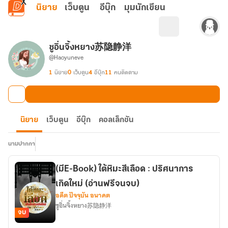
ข้ามไปยังเนื้อหาหลัก
นิยาย
เว็บตูน
อีบุ๊ก
มุมนักเขียน
ซูอิ่นจิ้งหยาง苏隐静洋
@Haoyuneve
1
นิยาย
0
เว็บตูน
4
อีบุ๊ก
11
คนติดตาม
นิยาย
เว็บตูน
อีบุ๊ก
คอลเล็กชัน
นามปากกา
(มีE-Book) ใต้หิมะสีเลือด : ปริศนาการ
เกิดใหม่ (อ่านฟรีจนจบ)
อดีต ปัจจุบัน อนาคต
ซูอิ่นจิ้งหยาง苏隐静洋
จบ