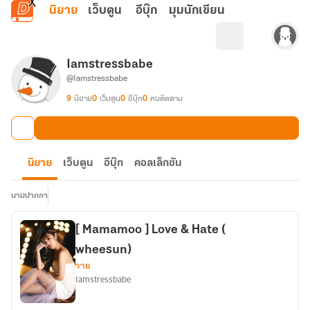
ข้ามไปยังเนื้อหาหลัก
นิยาย
เว็บตูน
อีบุ๊ก
มุมนักเขียน
Iamstressbabe
@Iamstressbabe
9
นิยาย
0
เว็บตูน
0
อีบุ๊ก
0
คนติดตาม
นิยาย
เว็บตูน
อีบุ๊ก
คอลเล็กชัน
นามปากกา
[ Mamamoo ] Love & Hate (
wheesun)
วาย
Iamstressbabe