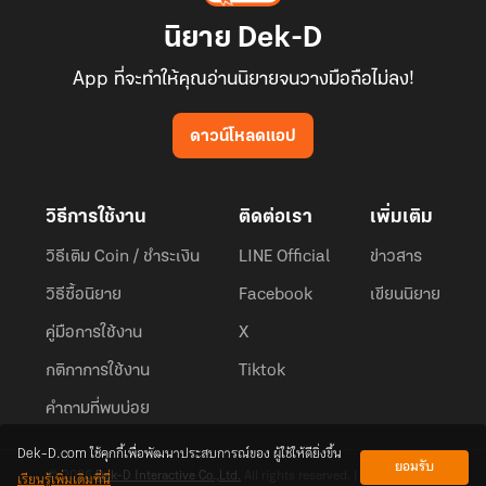
นิยาย Dek-D
App ที่จะทำให้คุณอ่านนิยายจนวางมือถือไม่ลง!
ดาวน์โหลดแอป
วิธีการใช้งาน
ติดต่อเรา
เพิ่มเติม
วิธีเติม Coin / ชำระเงิน
LINE Official
ข่าวสาร
วิธีซื้อนิยาย
Facebook
เขียนนิยาย
คู่มือการใช้งาน
X
กติกาการใช้งาน
Tiktok
คำถามที่พบบ่อย
Dek-D.com ใช้คุกกี้เพื่อพัฒนาประสบการณ์ของ ผู้ใช้ให้ดียิ่งขึ้น
ยอมรับ
เรียนรู้เพิ่มเติมที่นี่
© 2026
Dek-D Interactive Co.,Ltd.
All rights reserved. |
Privacy Policy