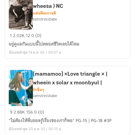
x
wheesa ) NC
Solar
แฟนฟิคเกาหลี
)
Iamstressbabe
[
1
2.02K
12
0 (0)
Mamamoo
อยู่ดูแลกันแบบนี้ไปตลอดชีวิตเลยได้ไหม
]
อัปเดตล่าสุด 14 ม.ค. 62 / 09:07 น.
My
soulmate
(
[mamamoo] ×Love triangle × |
wheesa
wheein x solar x moonbyul |
)
รักอื่นๆ
NC
Iamstressbabe
[mamamoo]
9
2.88K
156
0 (0)
×Love
"ไม่ต้องให้พี่บยอลรู้เรื่องของเราก็พอ" PG-15 | PG-18 #3P
triangle
อัปเดตล่าสุด 20 ธ.ค. 61 / 00:15 น.
×