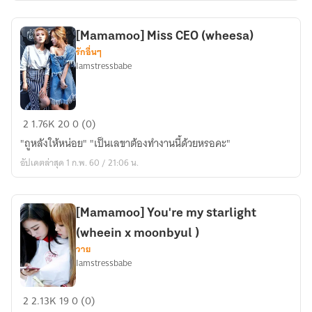
|
wheein
[Mamamoo] Miss CEO (wheesa)
x
รักอื่นๆ
solar
Iamstressbabe
x
moonbyul
|
[Mamamoo]
2
1.76K
20
0 (0)
Miss
"ถูหลังให้หน่อย" "เป็นเลขาต้องทำงานนี้ด้วยหรอคะ"
CEO
อัปเดตล่าสุด 1 ก.พ. 60 / 21:06 น.
(wheesa)
[Mamamoo] You're my starlight
(wheein x moonbyul )
วาย
Iamstressbabe
[Mamamoo]
2
2.13K
19
0 (0)