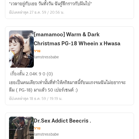
You're
"เวลาอยู่กับเธอ วันทั้งวัน ฉันรู้สึกราวกับฝันไป"
my
อัปเดตล่าสุด 27 ธ.ค. 59 / 20:56 น.
starlight
(wheein
x
[mamamoo] Warm & Dark
moonbyul
Christmas PG-18 Wheein x Hwasa
)
วาย
Iamstressbabe
[mamamoo]
เรื่องสั้น
2.04K
9
0 (0)
Warm
เธอเป็นคนเดียวเท่านั้นที่ทำให้คริสมาสนี้ร้อนแรงจนฉันไม่อยากจะ
&
ลืม ( PG-18) มาแล้ว 50 เปอร์เซนต์ :)
Dark
อัปเดตล่าสุด 18 ธ.ค. 59 / 19:19 น.
Christmas
PG-
18
Dr.Sex Addict Beecris .
Wheein
วาย
x
Iamstressbabe
Hwasa