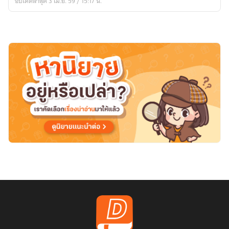
อัปเดตล่าสุด 3 เม.ย. 59 / 15:17 น.
child
เด็ก
กว่า
แล้ว
ไง