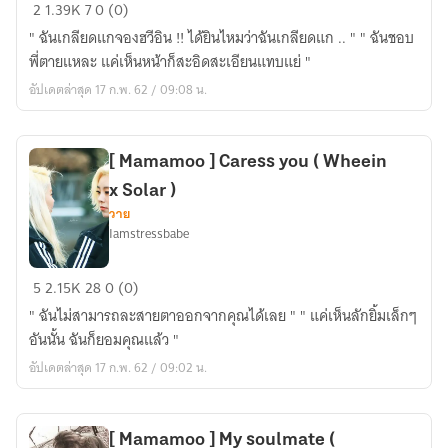
[
2
1.39K
7
0 (0)
Mamamoo
" ฉันเกลียดแกจองฮวีอิน !! ได้ยินไหมว่าฉันเกลียดแก .. " " ฉันชอบ
]
พี่ตายแหละ แค่เห็นหน้าก็สะอิดสะเอียนแทบแย่ "
Love
อัปเดตล่าสุด 17 ก.พ. 62 / 09:08 น.
&
Hate
(
[ Mamamoo ] Caress you ( Wheein
wheesun)
x Solar )
วาย
Iamstressbabe
[
5
2.15K
28
0 (0)
Mamamoo
" ฉันไม่สามารถละสายตาออกจากคุณได้เลย " " แค่เห็นลักยิ้มเล็กๆ
]
อันนั้น ฉันก็ยอมคุณแล้ว "
Caress
อัปเดตล่าสุด 17 ก.พ. 62 / 09:02 น.
you
(
Wheein
[ Mamamoo ] My soulmate (