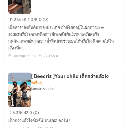
Dr.Sex
11
21.63K
1.07K
0 (0)
Addict
เมื่อดาราดังอันดับ1ของประเทศ กำลังตกอยู่ในสภภาวะSex
Beecris
addictหรือโรคเสพติดการมีเพศสัมพันธ์เวลาเครียดหรือ
.
กดดัน..แพทย์สาวอย่างน้ำทิพย์จะช่วยเธอได้หรือไม่ ติดตามได้ใน
เรื่องนี้ค่ะ...
อัปเดตล่าสุด 21 ก.ค. 59 / 20:58 น.
[ Beecris ]Your child เด็กกว่าแล้วไง
รักอื่นๆ
Iamstressbabe
[
4
5.31K
42
0 (0)
Beecris
เด็กกว่าแล้วไงอ่ะเจ๊เผ็ดนะจะบอกให้ !
]Your