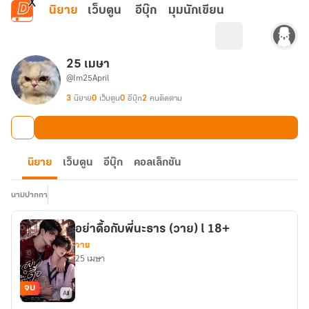
ข้ามไปยังเนื้อหาหลัก
นิยาย
เว็บตูน
อีบุ๊ก
มุมนักเขียน
25 เมษา
@Im25April
3
นิยาย
0
เว็บตูน
0
อีบุ๊ก
2
คนติดตาม
นิยาย
เว็บตูน
อีบุ๊ก
คอลเล็กชัน
นามปากกา
อย่าดื้อกับพี่นะธาร (วาย) l 18+
วาย
25 เมษา
จบ