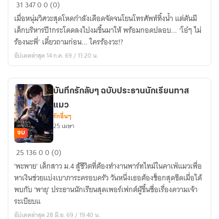
อย่า
31
347
0
0 (0)
ดื้อ
เมื่อหนุ่มวิศวะสุดโหดกำลังเดือดจัดจนโยนโทรศัพท์ทิ้งน้ำ แต่ดันมี
กับ
เด็กบริหารปี1กระโดดลงไปงมขึ้นมาให้ พร้อมกอดปลอบ... ‘โอ๋ๆ ไม่
พี่
ร้องนะพี่’ เดี๋ยวถามก่อน... ใครร้องวะ!?
นะ
อัปเดตล่าสุด 14 ก.ค. 69 / 11:20 น.
ธาร
(วาย)
l
บันทึกรักลับๆ ฉบับประธานนักเรียนทาส
18+
แมว
รักอื่นๆ
25 เมษา
จบ
บันทึก
25
136
0
0 (0)
รัก
'พะพาย' เด็กสาว ม.4 สู้ชีวิตที่ต้องทำงานพาร์ทไทม์ในคาเฟ่แมวเพื่อ
ลับๆ
หาเงินช่วยแบ่งเบาภาระครอบครัว วันหนึ่งเธอต้องช็อกสุดขีดเมื่อได้
ฉบับ
พบกับ 'พายุ' ประธานนักเรียนสุดเพอร์เฟกต์ผู้ขึ้นชื่อเรื่องความเจ้า
ประธาน
ระเบียบแ
นักเรียน
อัปเดตล่าสุด 28 มิ.ย. 69 / 19:40 น.