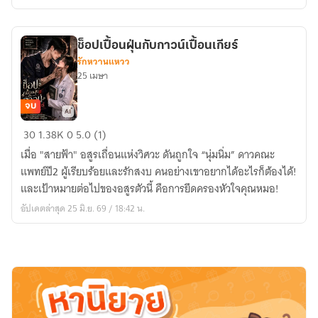
ทาส
แมว
ช็อปเปื้อนฝุ่นกับกาวน์เปื้อนเกียร์
รักหวานแหวว
25 เมษา
จบ
ช็อป
30
1.38K
0
5.0 (1)
เปื้อน
เมื่อ "สายฟ้า" อสูรเถื่อนแห่งวิศวะ ดันถูกใจ “นุ่มนิ่ม” ดาวคณะ
ฝุ่น
แพทย์ปี2 ผู้เรียบร้อยและรักสงบ คนอย่างเขาอยากได้อะไรก็ต้องได้!
กับ
และเป้าหมายต่อไปของอสูรตัวนี้ คือการยึดครองหัวใจคุณหมอ!
กา
อัปเดตล่าสุด 25 มิ.ย. 69 / 18:42 น.
วน์
เปื้อน
เกียร์