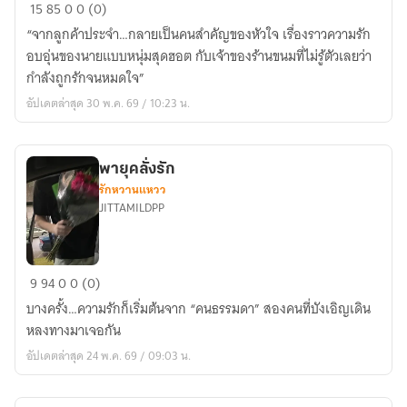
รัก
15
85
0
0 (0)
ละมุน
“จากลูกค้าประจำ…กลายเป็นคนสำคัญของหัวใจ เรื่องราวความรัก
ของ
อบอุ่นของนายแบบหนุ่มสุดฮอต กับเจ้าของร้านขนมที่ไม่รู้ตัวเลยว่า
คุณ
กำลังถูกรักจนหมดใจ”
ลูกค้า
อัปเดตล่าสุด 30 พ.ค. 69 / 10:23 น.
ประจำ
พายุคลั่งรัก
รักหวานแหวว
JITTAMILDPP
พายุ
9
94
0
0 (0)
คลั่ง
บางครั้ง…ความรักก็เริ่มต้นจาก “คนธรรมดา” สองคนที่บังเอิญเดิน
รัก
หลงทางมาเจอกัน
อัปเดตล่าสุด 24 พ.ค. 69 / 09:03 น.