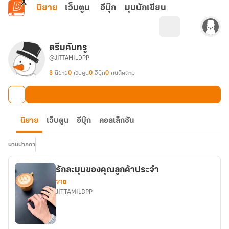
ข้ามไปยังเนื้อหาหลัก
นิยาย
เว็บตูน
อีบุ๊ก
มุมนักเขียน
ดรีมคัมทรู
@JITTAMILDPP
3
นิยาย
0
เว็บตูน
0
อีบุ๊ก
0
คนติดตาม
นิยาย
เว็บตูน
อีบุ๊ก
คอลเล็กชัน
นามปากกา
รักละมุนของคุณลูกค้าประจำ
วาย
JITTAMILDPP