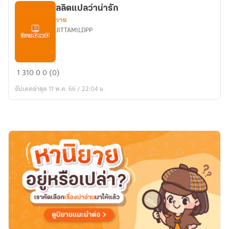
ลลิตแปลว่าน่ารัก
วาย
JITTAMILDPP
ลลิต
1
310
0
0 (0)
แปล
อัปเดตล่าสุด 11 พ.ค. 66 / 22:04 น.
ว่า
น่า
รัก