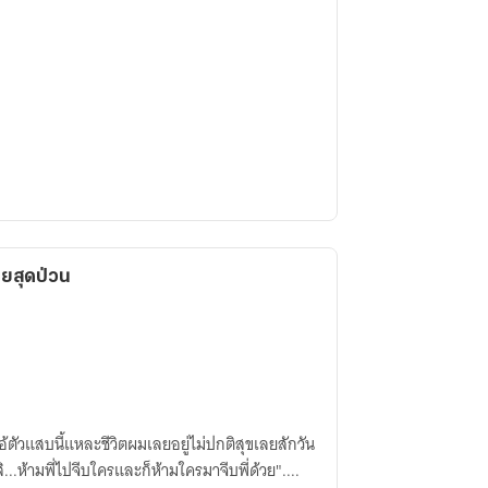
ายสุดป่วน
อ้ตัวแสบนี้แหละชีวิตผมเลยอยู่ไม่ปกติสุขเลยสักวัน
ิ...ห้ามพี่ไปจีบใครและก็ห้ามใครมาจีบพี่ด้วย"....