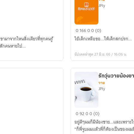
JPty
คน
0
166
0
0 (0)
ที่....ไม่มี
่าเขามาจากไหนสิ่งเดียวที่ทุกคนรู้
ไอ้เด็กเหลือขอ...ให้เด็กสกปรก...
ใคร
รสักคนหายไป...
ต้องการ
อัปเดตล่าสุด 27 มิ.ย. 66 / 16:06 น.
รักวุ่นวายน้องช
วาย
JPty
รัก
0
92
0
0 (0)
วุ่นวาย
อยู่ดีๆผมก็มีน้องชาย...และเพราะไ
น้อง
"ก็พี่จูบผมแล้วพี่ก็ต้องเป็นของผมส
ชาย