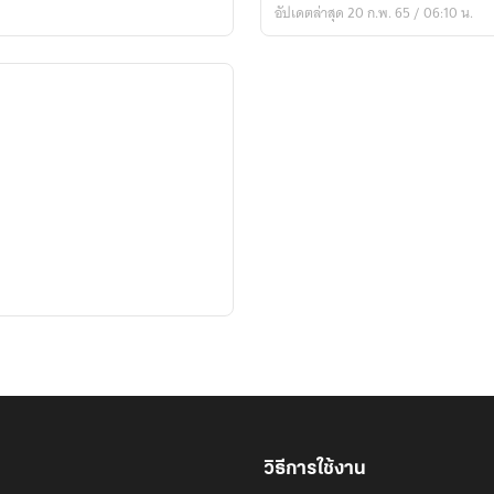
อัปเดตล่าสุด 20 ก.พ. 65 / 06:10 น.
สุด
ป่วน
วิธีการใช้งาน