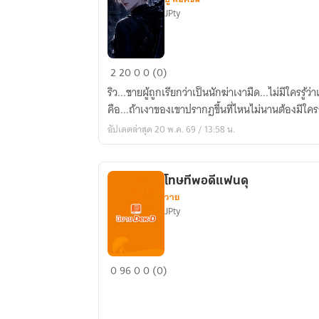
JPty
ริว...นัก
2
20
0
0 (0)
ฆ่า
ริว...ชายผู้ถูกเรียกว่าเป็นนักฆ่าเงามืด...ไม่มีใครรู้ว
เงามืด
คือ...ถ้าเงาของเขาปรากฏขึ้นที่ไหนไม่นานต้องมีใค
อัปเดตล่าสุด 20 พ.ค. 69 / 13:58 น.
โทษทีพอดีแฟนดุ
วาย
JPty
โทษ
0
96
0
0 (0)
ที
พอดี
แฟน