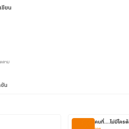
เขียน
ิดตาม
ชัน
คนที่....ไม่มีใคร
วาย