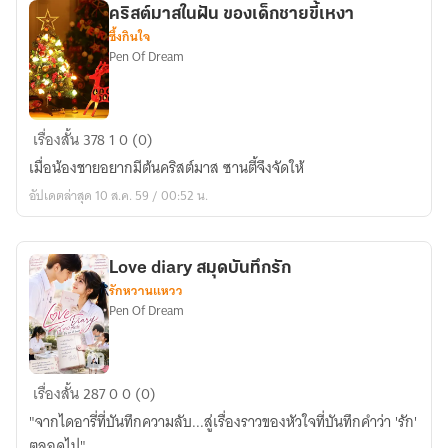
คริสต์มาสในฝัน ของเด็กชายขี้เหงา
ภาค2)
ซึ้งกินใจ
Pen Of Dream
คริสต์มาส
เรื่องสั้น
378
1
0 (0)
ใน
เมื่อน้องชายอยากมีต้นคริสต์มาส ซานตี้จึงจัดให้
ฝัน
อัปเดตล่าสุด 10 ส.ค. 59 / 00:52 น.
ของ
เด็ก
ชาย
Love diary สมุดบันทึกรัก
ขี้
รักหวานแหวว
เหงา
Pen Of Dream
Love
เรื่องสั้น
287
0
0 (0)
diary
"จากไดอารี่ที่บันทึกความลับ...สู่เรื่องราวของหัวใจที่บันทึกคำว่า 'รัก'
สมุด
ตลอดไป"