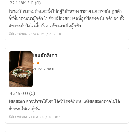
ภูต
22
1.18K
3
0 (0)
ตัว
ในช่วงปิดเทอมต่อและผึ้งไปอยู่ที่บ้านของตายาย และเจอกับภูตตัว
จิ๋ว
จิ๋วที่มาตามหาผู้กล้า ไปช่วยเมืองของเธอที่ถูกยึดครองไปกลับมา ทั้ง
ตอน
สองจะทำยังไงเมื่อตัวเองต้องมาเป็นผู้กล้า
ดิน
อัปเดตล่าสุด 23 พ.ค. 69 / 21:23 น.
แดน
แห่ง
ดอกไม้
เกมรักสีเทา
วาย
pen of dream
เกม
4
345
0
0 (0)
รัก
โชคชะตา อาจนำพาให้เรา ได้รักใครสักคน แต่โชคชะตาอาจไม่ได้
สี
กำหนดให้เราคู่กัน
เทา
อัปเดตล่าสุด 21 ม.ค. 68 / 20:00 น.