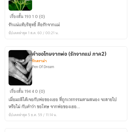
รัก
เรื่องสั้น
193
1
0 (0)
จาก
รักแน่แท้บริสุทธิ์ คือรักจากแม่
แม่
อัปเดตล่าสุด 1 ส.ค. 60 / 00:21 น.
ภาค1
คำขอโทษจากพ่อ (รักจากแม่ ภาค2)
รักดราม่า
Pen Of Dream
คำขอ
เรื่องสั้น
194
4
0 (0)
โทษ
เมื่อมะลิได้เจอกับพ่อของเธอ ที่ถูกเวรกรรมตามสนอง จะสายไป
จาก
หรือไม่ กับคำว่า ขอโทษ จากพ่อของเธอ...
พ่อ
อัปเดตล่าสุด 5 ธ.ค. 59 / 11:14 น.
(รัก
จาก
แม่