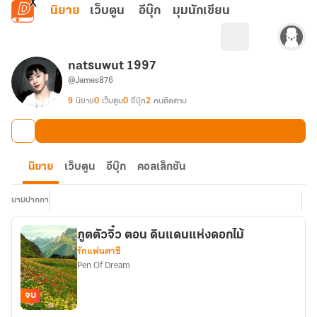
ข้ามไปยังเนื้อหาหลัก
นิยาย
เว็บตูน
อีบุ๊ก
มุมนักเขียน
natsuwut 1997
@James876
9
นิยาย
0
เว็บตูน
0
อีบุ๊ก
2
คนติดตาม
นิยาย
เว็บตูน
อีบุ๊ก
คอลเล็กชัน
นามปากกา
ภูตตัวจิ๋ว ตอน ดินแดนแห่งดอกไม้
รักแฟนตาซี
Pen Of Dream
จบ