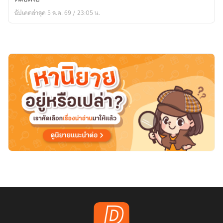
บันทึก
อัปเดตล่าสุด 5 ส.ค. 69 / 23:05 น.
รัก