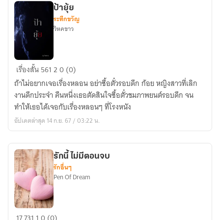
ป้ายุ้ย
ระทึกขวัญ
วิหคขาว
ป้า
เรื่องสั้น
561
2
0 (0)
ยุ้ย
ถ้าไม่อยากเจอเรื่องหลอน อย่าซื้อตั๋วรอบดึก ก้อย หญิงสาวที่เลิก
งานดึกประจำ คืนหนึ่งเธอตัดสินใจซื้อตั๋วชมภาพยนต์รอบดึก จน
ทำให้เธอได้เจอกับเรื่องหลอนๆ ที่โรงหนัง
อัปเดตล่าสุด 14 ก.ย. 67 / 03:22 น.
รักนี้ ไม่มีตอนจบ
รักอื่นๆ
Pen Of Dream
รัก
17
731
1
0 (0)