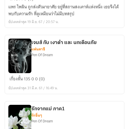
นี้
แพร ไพลิน ถูกส่งตัวมาอาศัย อยู่ที่สถานสงเคาห์แห่งหนึ่ง เธอจึงได้
ไม่มี
พบกับความรัก ที่ดูเหมือนว่าไม่มีบทสรุป
ตอน
อัปเดตล่าสุด 19 มิ.ย. 67 / 20:57 น.
จบ
เจมส์ กับ เงาดำ และ นกเตือนภัย
แฟนตาซี
Pen Of Dream
เจมส์
เรื่องสั้น
135
0
0 (0)
กับ
อัปเดตล่าสุด 31 มี.ค. 61 / 16:49 น.
เงา
ดำ
และ
รักจากแม่ ภาค1
นก
รักอื่นๆ
เตือน
Pen Of Dream
ภัย