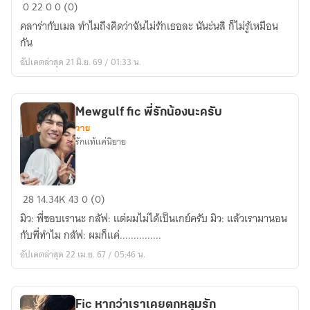
Clara&male
0
22
0
0 (0)
คลาร่ากับเมล ทำไมถึงคิดว่าฉันไม่รักเธอละ นันะ่นสิ ก็ไม่รู้เหมือน
กัน
อัปเดตล่าสุด 21 มิ.ย. 69 / 01:33 น.
Mewgulf fic พี่รักน้องนะครับ
วาย
รักแท้แค่นิยาย
Mewgulf
28
14.34K
43
0 (0)
fic
มิว: พี่ชอบเรานะ กลัฟ: แต่ผมไม่ได้เป็นเกย์ครับ มิว: แล้วเรามานอน
พี่
กับพี่ทำไม กลัฟ: ผมก็แค่...............
รัก
อัปเดตล่าสุด 22 เม.ย. 67 / 05:46 น.
น้อง
นะ
ครับ
Fic หากว่าเราเคยตกหลุมรัก