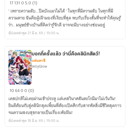
A
17
131
0
5.0 (1)
Cat's
' เพราะความลับ...ปิดบังแมวไม่ได้ ' ในทุกที่มีความลับ ในทุกที่มี
Case
ความตาย ฉันคือผู้เฝ้ามองที่เงียบที่สุด พบกับเรื่องสั้นที่จะทำให้คุณรู้
Flies
ว่า.. มนุษย์ข้างบ้านที่คิดว่ารู้จักดี อาจจะมีบางอย่างซ่อนอยู่
แฟ้ม
อัปเดตล่าสุด 21 มิ.ย. 69 / 19:00 น.
คดี
ฉบับ
แมว
บอกกี่ครั้งแล้ว ว่านี่คือคลินิกสัตว์!
เหมียว
แฟนตาซี
JellyGlow
บอก
10
64
0
0 (0)
กี่
เคสปกติไม่เคยผ่านเข้าประตู แต่เคสวินาศสันตะโรมีมาไม่เว้นวัน!
ครั้ง
ยินดีต้อนรับสู่คลินิกสุดเพี้ยนที่ต้องเปิดศึกกับสารพัดสิ่งมีชีวิตสุดกาว
แล้ว
จนความสงบสุขกลายเป็นเรื่องเพ้อฝัน!
ว่า
อัปเดตล่าสุด 18 มิ.ย. 69 / 19:00 น.
นี่