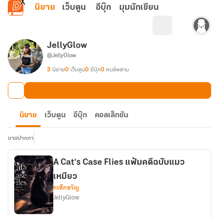
ข้ามไปยังเนื้อหาหลัก
นิยาย
เว็บตูน
อีบุ๊ก
มุมนักเขียน
JellyGlow
@JellyGlow
3
นิยาย
0
เว็บตูน
0
อีบุ๊ก
0
คนติดตาม
นิยาย
เว็บตูน
อีบุ๊ก
คอลเล็กชัน
นามปากกา
A Cat's Case Flies แฟ้มคดีฉบับแมว
เหมียว
ระทึกขวัญ
JellyGlow