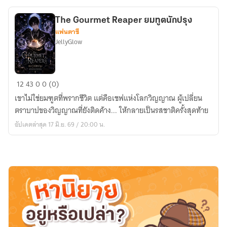
คือ
คลินิก
The Gourmet Reaper ยมทูตนักปรุง
สัตว์!
แฟนตาซี
JellyGlow
The
12
43
0
0 (0)
Gourmet
เขาไม่ใช่ยมฑูตที่พรากชีวิต แต่คือเชฟแห่งโลกวิญญาณ ผู้เปลี่ยน
Reaper
ตราบาปของวิญญาณที่ยังติดค้าง... ให้กลายเป็นรสชาติครั้งสุดท้าย
ยมทูต
อัปเดตล่าสุด 17 มิ.ย. 69 / 20:00 น.
นัก
ปรุง