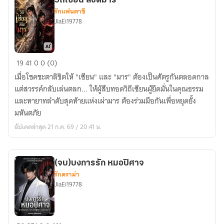
วิถีเซียน ลิขิตมาร
รักแฟนตาซี
JiaEi19778
วิถี
19
41
0
0 (0)
เซียน
เมื่อโชคชะตาลิขิตให้ "เซียน" และ "มาร" ต้องเป็นศัตรูกันตลอดกาล
ลิขิต
แต่สวรรค์กลับเล่นตลก... ให้ผู้สืบทอดวิถีเซียนผู้ยึดมั่นในคุณธรรม
มาร
และทายาทลำดับสุดท้ายแห่งเผ่ามาร ต้องร่วมมือกันเพื่อหยุดยั้ง
มหันตภัย
อัปเดตล่าสุด 21 ก.ค. 69 / 20:41 น.
(จบ)บงการรัก หมอปิศาจ
รักดราม่า
JiaEi19778
(จบ)บงการ