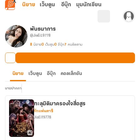
ข้ามไปยังเนื้อหาหลัก
นิยาย
เว็บตูน
อีบุ๊ก
มุมนักเขียน
พันธนาการ
@JiaEi19778
8
นิยาย
0
เว็บตูน
0
อีบุ๊ก
7
คนติดตาม
นิยาย
เว็บตูน
อีบุ๊ก
คอลเล็กชัน
นามปากกา
ทะลุมิติมาครองใจสี่อสูร
รักแฟนตาซี
JiaEi19778