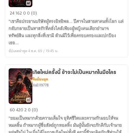
ประธาน
24
162
0
0 (0)
จอม
"เขาคือประธานบริษัทผู้ทรงอิทธิพล... ปีศาจในสายตาคนทั้งโลก แต่
ปิศาจ
กลับกลายเป็นทาสรักที่คลั่งไคล้เพียงผู้หญิงคนเดียวอำนาจ
ทรัพย์สิน และทุกสิ่งที่เขามี ล้วนมีไว้เพื่อครอบครองและปกป้อง
เธอ...
อัปเดตล่าสุด 4 ส.ค. 69 / 19:45 น.
เกิดใหม่ครั้งนี้ ข้าจะไม่เป็นหมากในมือใคร
จีนย้อนยุค
JiaEi19778
เกิด
60
420
2
0 (0)
ใหม่
"ยอมเป็นหมากด้วยความเต็มใจ อุทิศชีวิตและความรักมอบให้จน
ครั้ง
หมดสิ้น ถ้าหมากผู้ซื่อสัตย์ถูกทอดทิ้ง มันผู้นั้นยังจะภักดีกับเจ้านาย
นี้
อยู่หรือไม่ ในเมื่อได้โอกาสเกิดใหม่ทั้งที ครานี้ข้าจะคิดบัญชีท่านให้