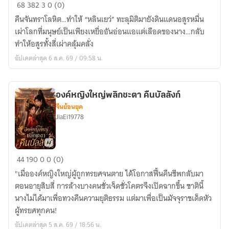
ทะลุ
68
382
3
0 (0)
มิติ
คืนจันทราโลหิต…ทำให้ “หลินเยว่” ทะลุมิติมายังดินแดนอสูรหมื่น
มา
เผ่าโลกที่มนุษย์เป็นเพียงเหยื่ออันอ่อนแอแต่เลือดของนาง…กลับ
ครอง
ทำให้อสูรทั้งสี่เผ่าคลุ้มคลั่ง
ใจ
อัปเดตล่าสุด 6 ส.ค. 69 / 09:58 น.
สี่
อสูร
องค์หญิงใหญ่พลิกชะตา คืนบัลลังก์
จีนย้อนยุค
JiaEi19778
องค์
44
190
0
0 (0)
หญิง
"เมื่อองค์หญิงใหญ่ผู้ถูกทรยศจนตาย ได้โอกาสฟื้นคืนชีพกลับมา
ใหญ่
ตอนอายุสิบสี่ การล้างบางคนชั่วเจ็ดชั่วโคตรจึงเปิดฉากขึ้น ชาตินี้
พลิก
นางไม่ได้มาเพื่อทวงคืนความยุติธรรม แต่มาเพื่อเป็นมัจจุราชเด็ดหัว
ชะตา
ผู้ทรยศทุกคน!
คืน
อัปเดตล่าสุด 5 ส.ค. 69 / 18:56 น.