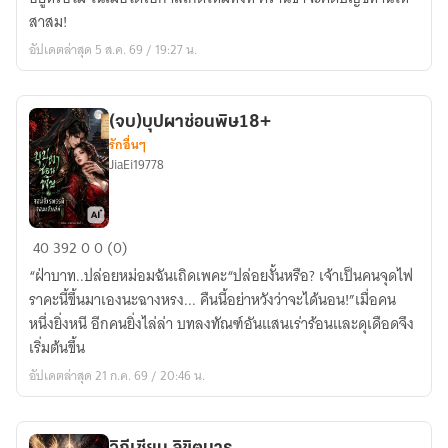
ข้า
สาสม!
จะ
อัปเดตล่าสุด 5 ส.ค. 69 / 19:27 น.
ไม่
เป็น
หมาก
(จบ)บุปผาซ่อนพิษ18+
ใน
รักอื่นๆ
มือ
JiaEi19778
ใคร
(จบ)บุปผา
40
392
0
0 (0)
ซ่อน
“ฝ่าบาท..ปล่อยหม่อมฉันเถิดเพคะ“ปล่อยงั้นหรือ? เจ้าเป็นคนจุดไฟ
พิษ18+
ราคะนี้ขึ้นมาเองนะฉางหรง... คืนนี้อย่าหวังว่าจะได้นอน!”เมื่อคน
หนึ่งยิ่งหนี อีกคนยิ่งไล่ล่า บทลงทัณฑ์อันแสนเร่าร้อนและดุเดือดจึง
เริ่มต้นขึ้น
อัปเดตล่าสุด 21 ก.ค. 69 / 20:46 น.