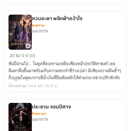
บัลลังก์
หวนชะตา พลิกฟ้าคว้าใจ
สงคราม
JiaEi19778
หวน
20
82
0
0 (0)
ชะตา
พันปีผ่านไป... ในยุคที่สงครามเหลือเพียงหน้าประวัติศาสตร์ เธอ
พลิก
ลืมตาตื่นขึ้นมาพร้อมกับความทรงจำที่ว่างเปล่า มีเพียงความฝันซ้ำๆ
ฟ้า
ถึงบุรุษในชุดเกราะสีน้ำเงินที่ยืนหันหลังให้ท่ามกลางซากปรักหักพัง
คว้า
อัปเดตล่าสุด 5 ส.ค. 69 / 18:37 น.
ใจ
ประธาน จอมปิศาจ
รักดราม่า
JiaEi19778