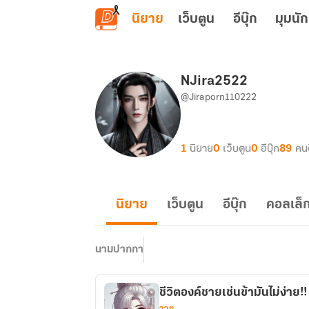
ข้ามไปยังเนื้อหาหลัก
นิยาย
เว็บตูน
อีบุ๊ก
มุมนัก
NJira2522
@Jiraporn110222
1
นิยาย
0
เว็บตูน
0
อีบุ๊ก
89
คน
นิยาย
เว็บตูน
อีบุ๊ก
คอลเล็ก
นามปากกา
ชีวิตองค์ชายเช่นข้ามันไม่ง่าย!!
วาย