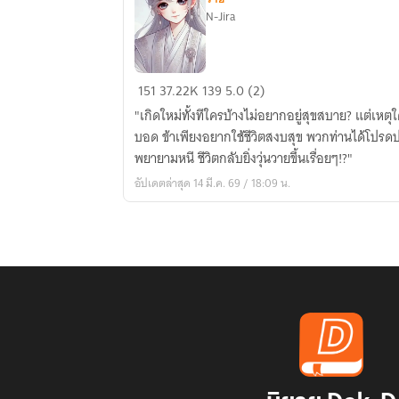
N-Jira
ชีวิต
151
37.22K
139
5.0 (2)
องค์
"เกิดใหม่ทั้งทีใครบ้างไม่อยากอยู่สุขสบาย? แต่เหตุ
ชาย
บอด ข้าเพียงอยากใช้ชีวิตสงบสุข พวกท่านได้โปรดปล
เช่น
พยายามหนี ชีวิตกลับยิ่งวุ่นวายขึ้นเรื่อยๆ!?"
ข้า
อัปเดตล่าสุด 14 มี.ค. 69 / 18:09 น.
มัน
ไม่
ง่าย!!