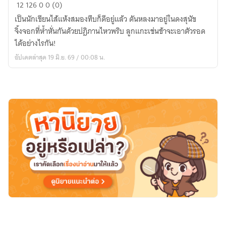
ท่าน
12
126
0
0 (0)
อ๋อง
เป็นนักเขียนไส้แห้งสมองทึบก็ดีอยู่แล้ว ดันหลงมาอยู่ในดงสุนัข
โปรด
จิ้งจอกที่ห้ำหั่นกันด้วยปฎิภานไหวพริบ ลูกแกะเช่นข้าจะเอาตัวรอด
ประทาน
ได้อย่างไรกัน!
อภัย
อัปเดตล่าสุด 19 มิ.ย. 69 / 00:08 น.
ข้า
น้อย
ล่วง
เกิน
ท่าน
แล้ว