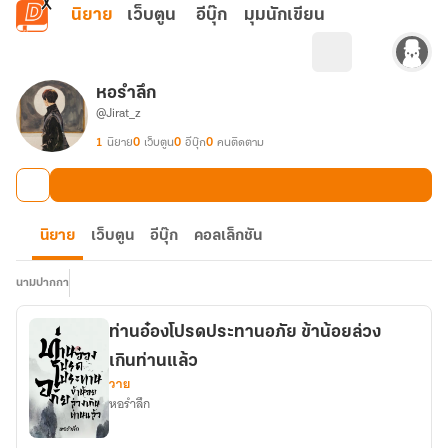
ข้ามไปยังเนื้อหาหลัก
นิยาย
เว็บตูน
อีบุ๊ก
มุมนักเขียน
หอรำลึก
@Jirat_z
1
นิยาย
0
เว็บตูน
0
อีบุ๊ก
0
คนติดตาม
นิยาย
เว็บตูน
อีบุ๊ก
คอลเล็กชัน
นามปากกา
ท่านอ๋องโปรดประทานอภัย ข้าน้อยล่วง
เกินท่านแล้ว
วาย
หอรำลึก