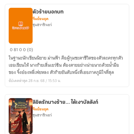
ตัวร้ายนอกบท
จีนย้อนยุค
ชุนฮวาชิวเยว่
ตัว
0
81
0
0 (0)
ร้าย
ในฐานะนักเขียนนิยาย ม่านฟ้า คือผู้กุมชะตาชีวิตของตัวละครทุกตัว
นอก
เธอเขียนให้ นางร้ายเสิ่นเยว่ซิน ต้องตายอย่างน่าอนาถด้วยน้ำมือ
บท
ของ จิ้งอ๋องหลี่เฟยหลง ตัวร้ายอันดับหนึ่งที่เธอภาคภูมิใจที่สุด
อัปเดตล่าสุด 28 ก.ย. 68 / 15:53 น.
ลิขิตรักนางร้าย... ใต้เงาบัลลังก์
จีนย้อนยุค
ชุนฮวาชิวเยว่