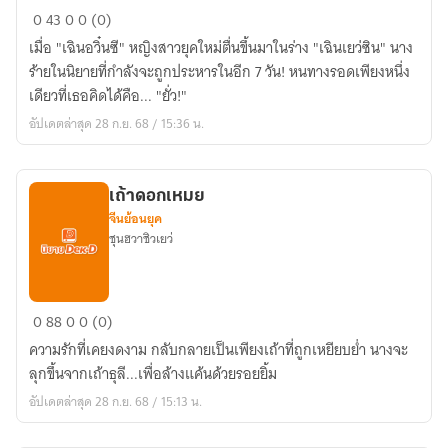
ลิขิต
0
43
0
0 (0)
รัก
เมื่อ "เฉินอวิ๋นซี" หญิงสาวยุคใหม่ตื่นขึ้นมาในร่าง "เฉินเยว่ซิน" นาง
นาง
ร้ายในนิยายที่กำลังจะถูกประหารในอีก 7 วัน! หนทางรอดเพียงหนึ่ง
ร้าย...
เดียวที่เธอคิดได้คือ... "ยั่ว!"
ใต้
อัปเดตล่าสุด 28 ก.ย. 68 / 15:36 น.
เงา
บัลลังก์
เถ้าดอกเหมย
จีนย้อนยุค
ชุนฮวาชิวเยว่
เถ้า
0
88
0
0 (0)
ดอก
ความรักที่เคยงดงาม กลับกลายเป็นเพียงเถ้าที่ถูกเหยียบย่ำ นางจะ
เหมย
ลุกขึ้นจากเถ้าธุลี...เพื่อล้างแค้นด้วยรอยยิ้ม
อัปเดตล่าสุด 28 ก.ย. 68 / 15:13 น.