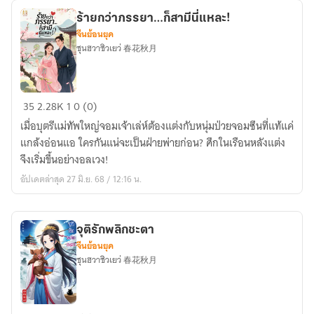
ร้ายกว่าภรรยา…ก็สามีนี่แหละ!
จีนย้อนยุค
ชุนฮวาชิวเยว่ 春花秋月
ร้ายก
35
2.28K
1
0 (0)
ว่า
เมื่อบุตรีแม่ทัพใหญ่จอมเจ้าเล่ห์ต้องแต่งกับหนุ่มป่วยจอมซึนที่แท้แค่
ภรรยา…
แกล้งอ่อนแอ ใครกันแน่จะเป็นฝ่ายพ่ายก่อน? ศึกในเรือนหลังแต่ง
ก็
จึงเริ่มขึ้นอย่างอลเวง!
สามี
อัปเดตล่าสุด 27 มิ.ย. 68 / 12:16 น.
นี่
แหละ!
จุติรักพลิกชะตา
จีนย้อนยุค
ชุนฮวาชิวเยว่ 春花秋月
จุติ