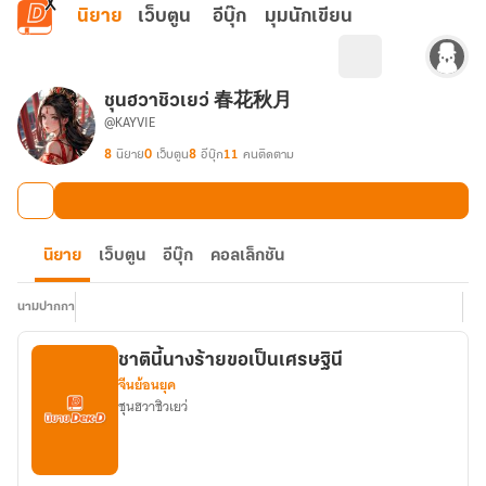
ข้ามไปยังเนื้อหาหลัก
นิยาย
เว็บตูน
อีบุ๊ก
มุมนักเขียน
ชุนฮวาชิวเยว่ 春花秋月
@KAYVIE
8
นิยาย
0
เว็บตูน
8
อีบุ๊ก
11
คนติดตาม
นิยาย
เว็บตูน
อีบุ๊ก
คอลเล็กชัน
นามปากกา
ชาตินี้นางร้ายขอเป็นเศรษฐินี
จีนย้อนยุค
ชุนฮวาชิวเยว่