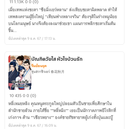
11
1.13K
0
0 (0)
รัก
เมื่อเทพแห่งชะตา "ซือมิ่งเยว่หลาน" ส่งเทียบชะตาผิดพลาด ทำให้
พลิก
เทพสงครามผู้ยิ่งใหญ่ "เทียนฟางหลางจวิน" ต้องจุติในร่างหมูน้อย
ชะตา
บนโลกมนุษย์ นางจึงต้องลงมาช่วยเขา แผนการพลิกชะตาเริ่มต้น
ขึ้น...
อัปเดตล่าสุด 9 ธ.ค. 67 / 17:13 น.
บัณฑิตวัยใส หัวใจป่วนรัก
จีนย้อนยุค
ชุนฮวาชิวเยว่ 春花秋月
บัณฑิต
10
435
0
0 (0)
วัย
หลี่เหมยหลิง คุณหนูตระกูลใหญ่ปลอมตัวเป็นชายเพื่อศึกษาใน
ใส
สำนักชายล้วน ภายใต้ชื่อ **หลี่หมิง** เธอเป็นนักวาดภาพอีโรติกที่
หัวใจ
เก่งกาจ ด้าน **เซียวหยาง** องค์ชายรัชทายาทผู้เก่งทั้งบุ๋นและบู๊
ป่วน
อัปเดตล่าสุด 9 ธ.ค. 67 / 16:09 น.
รัก