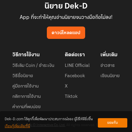
นิยาย Dek-D
App ที่จะทำให้คุณอ่านนิยายจนวางมือถือไม่ลง!
ดาวน์โหลดแอป
วิธีการใช้งาน
ติดต่อเรา
เพิ่มเติม
วิธีเติม Coin / ชำระเงิน
LINE Official
ข่าวสาร
วิธีซื้อนิยาย
Facebook
เขียนนิยาย
คู่มือการใช้งาน
X
กติกาการใช้งาน
Tiktok
คำถามที่พบบ่อย
Dek-D.com ใช้คุกกี้เพื่อพัฒนาประสบการณ์ของ ผู้ใช้ให้ดียิ่งขึ้น
ยอมรับ
เรียนรู้เพิ่มเติมที่นี่
© 2026
Dek-D Interactive Co.,Ltd.
All rights reserved. |
Privacy Policy