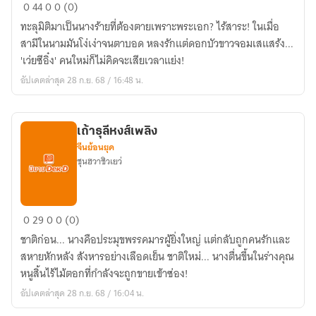
ชาติ
0
44
0
0 (0)
นี้
ทะลุมิติมาเป็นนางร้ายที่ต้องตายเพราะพระเอก? ไร้สาระ! ในเมื่อ
นาง
สามีในนามมันโง่เง่าจนตาบอด หลงรักแต่ดอกบัวขาวจอมเสแสร้ง...
ร้าย
'เว่ยซีอิ๋ง' คนใหม่ก็ไม่คิดจะเสียเวลาแย่ง!
ขอ
อัปเดตล่าสุด 28 ก.ย. 68 / 16:48 น.
เป็น
เศรษฐิ
นี
เถ้าธุลีหงส์เพลิง
จีนย้อนยุค
ชุนฮวาชิวเยว่
เถ้า
0
29
0
0 (0)
ธุลี
ชาติก่อน... นางคือประมุขพรรคมารผู้ยิ่งใหญ่ แต่กลับถูกคนรักและ
หงส์
สหายหักหลัง สังหารอย่างเลือดเย็น ชาติใหม่... นางตื่นขึ้นในร่างคุณ
เพลิง
หนูสิ้นไร้ไม้ตอกที่กำลังจะถูกขายเข้าซ่อง!
อัปเดตล่าสุด 28 ก.ย. 68 / 16:04 น.