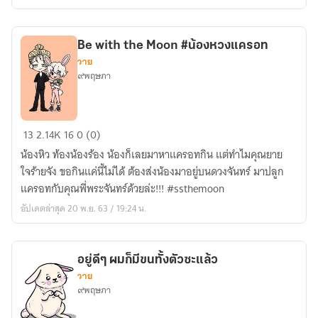
จาก
กอง
ขยะ
Be with the Moon #น้องหวงแครอท
วาย
๙พฤษภา
Be
13
2.14K
16
0 (0)
with
น้องหิว ท้องน้องร้อง น้องก็เลยมาหาแครอทกิน แต่ทําไมคุณยาย
the
ใจร้ายจัง ขอกินแค่นี้ไม่ได้ ต้องส่งน้องมาอยู่บนดวงจันทร์ มาปลูก
Moon
แครอทกับคุณพี่พระจันทร์ด้วยล่ะ!!! #ssthemoon
#น้อง
อัปเดตล่าสุด 20 พ.ย. 63 / 19:24 น.
หวง
แครอท
อยู่ดีๆ ผมก็มีขนทั้งตัวซะแล้ว
วาย
๙พฤษภา