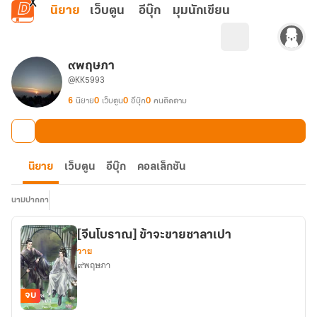
ข้ามไปยังเนื้อหาหลัก
นิยาย
เว็บตูน
อีบุ๊ก
มุมนักเขียน
๙พฤษภา
@KK5993
6
นิยาย
0
เว็บตูน
0
อีบุ๊ก
0
คนติดตาม
นิยาย
เว็บตูน
อีบุ๊ก
คอลเล็กชัน
นามปากกา
[จีนโบราณ] ข้าจะขายซาลาเปา
วาย
๙พฤษภา
จบ