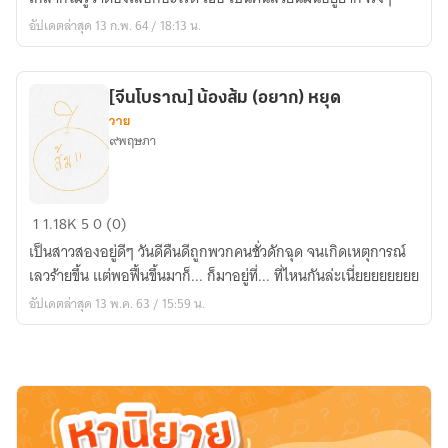
เขา
อัปเดตล่าสุด 13 ก.พ. 64 / 18:13 น.
อยู่
กัน
เป็น
[จีนโบราณ] น้องส้ม (อยาก) หยุด
คู่
วาย
ล่ะ!!
๙พฤษภา
[จีน
1
1.18K
5
0 (0)
โบราณ]
เป็นสาวสองอยู่ดีๆ วันดีคืนดีถูกพวกคนชั่วดักฉุด จนเกิดเหตุการณ์
น้อง
เลวร้ายขึ้น แต่พอฟื้นขึ้นมาก็... ก็มาอยู่ที่... ที่ไหนกันล่ะเนี่ยยยยยยยย
ส้ม
อัปเดตล่าสุด 13 พ.ค. 63 / 15:59 น.
(อยาก)
หยุด