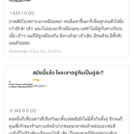
อยู่
1
633
1
0 (0)
ดีๆ
ภาพตัดไปเพราะเมาเหมียนหมา พอลืมตาขึ้นมาก็เห็นทุกคนตัวโตยิ่ง
ผม
กว่ายักษ์! เอ้า! มองไปมองมาก็เหมือนคน แต่ทําไมมีหูกับหางกันวะ
ก็
เนี่ย เอ้าา! ผมก็มีหูเหมือนกัน มีหางด้วย! เอ้าเฮ้ย! มีขนด้วย มีทั้งตัว
มี
เลยด้วยยยย
ขน
อัปเดตล่าสุด 31 มี.ค. 64 / 21:09 น.
ทั้ง
ตัว
ซะ
สมัยนี้แล้ว ใครเขาอยู่กันเป็นคู่ล่ะ!!
แล้ว
วาย
๙พฤษภา
สมัย
0
362
0
0 (0)
นี้
คนหนึ่งก็เพื่อนสาวที่เห็นกันมาตั้งแต่สมัยยังไม่มีดั้งกันทั้งคู่ อีกคนก็
แล้ว
คุณพี่เจ้าของร้านกาแฟหน้าปากซอยฉายาพ่อค้าหล่อบอกต่อที
ใคร
เกล้าก็ไม่รู้ว่าต้องเลือกอะไรดี เฮ้อ เป็นคนสวยนี่มันอยู่ยากจริงๆ