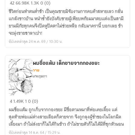
[จีน
42
66.98K
1.3K
0 (0)
โบราณ]
ชีวิตก่อนทําตนต่ำช้า เป็นคุณชายมิจับงานการคบค้าสหายเลว กลั่น
ข้า
แกล้งชาวบ้าน หนําซ้ำยังบังคับชายผู้เพียบพร้อมมาตบแต่งเป็นสามี
จะ
ยามมีภัยทุกคนจึงปิดหูปิดตาไม่ช่วยหลือ กลับมาครานี้ บอกเลย ข้า
ขาย
จะมุ่งขายซาลาเปา!
ซาลาเปา
อัปเดตล่าสุด 24 พ.ค. 69 / 10:30 น.
ผมชื่อแต้ม เด็กชายจากกองขยะ
วาย
๙พฤษภา
ผม
4
1.49K
1
0 (0)
ชื่อ
ผมชื่อแต้ม ถูกเก็บจากกองขยะ มีชื่อตามหมาที่พ่อเคยเลี้ยง แต่
แต้ม
สุดท้ายพ่อแม่ต่างสายเลือดก็ตายจาก จึงถูกลุงผู้ช่ำชองในโลกมืด
เด็ก
เลี้ยงมา ถ้าไม่ส่งยาก็ไม่ได้กินข้าว ถ้าไม่ขายตัวก็ไม่ได้มีที่ซุกหัวนอน
ชาย
อัปเดตล่าสุด 14 ส.ค. 64 / 15:29 น.