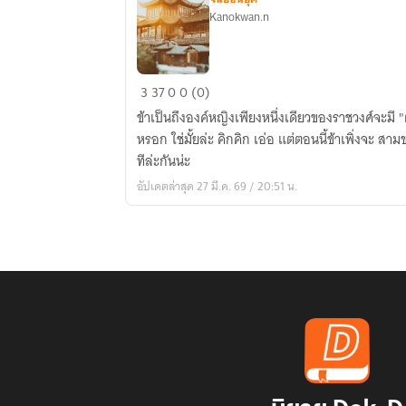
Kanokwan.n
องค์
3
37
0
0 (0)
หญิง(เทพ)น้อยห
ข้าเป็นถึงองค์หญิงเพียงหนึ่งเดียวของราชวงศ์จะมี
นึ่ง
หรอก ใช่มั้ยล่ะ คิกคิก เอ่อ แต่ตอนนี้ข้าเพิ่งจะ สามขวบเอง เอาไว้โตก่อนค่อยว่ากันอีก
เดียว
ทีล่ะกันน่ะ
แห่ง
อัปเดตล่าสุด 27 มี.ค. 69 / 20:51 น.
ราชวงศ์
เทียน