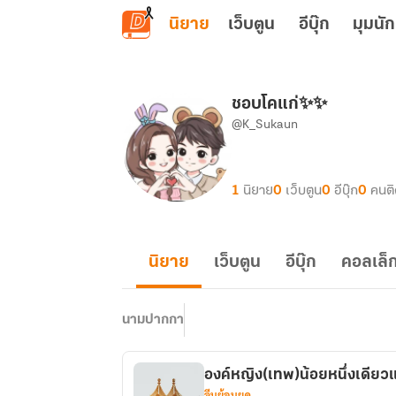
ข้ามไปยังเนื้อหาหลัก
นิยาย
เว็บตูน
อีบุ๊ก
มุมนัก
ชอบโคแก่✨✨
@K_Sukaun
1
นิยาย
0
เว็บตูน
0
อีบุ๊ก
0
คนต
นิยาย
เว็บตูน
อีบุ๊ก
คอลเล็ก
นามปากกา
องค์หญิง(เทพ)น้อยหนึ่งเดียว
จีนย้อนยุค