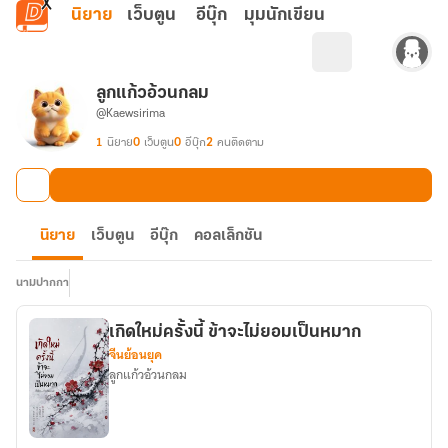
ข้ามไปยังเนื้อหาหลัก
นิยาย
เว็บตูน
อีบุ๊ก
มุมนักเขียน
ลูกแก้วอ้วนกลม
@Kaewsirima
1
นิยาย
0
เว็บตูน
0
อีบุ๊ก
2
คนติดตาม
นิยาย
เว็บตูน
อีบุ๊ก
คอลเล็กชัน
นามปากกา
เกิดใหม่ครั้งนี้ ข้าจะไม่ยอมเป็นหมาก
จีนย้อนยุค
ลูกแก้วอ้วนกลม