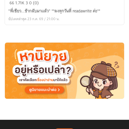
เกิด
66
1.71K
3
0 (0)
ใหม่
"พี่เซียว...ข้ากลับมาแล้ว" **ลงทุกวันที่ readawrite ค่ะ**
ครั้ง
อัปเดตล่าสุด 23 ก.ค. 69 / 21:00 น.
นี้
ข้า
จะ
ไม่
ยอม
เป็น
หมาก