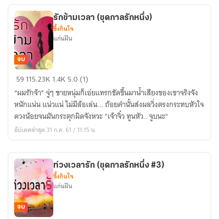
#2)
รักข้ามเวลา (ชุดกาลรักหนึ่ง)
ซึ้งกินใจ
แก่นฝัน
จบ
รัก
59
115.23K
1.4K
5.0 (1)
ข้าม
“ผมรักจ้า” จู่ๆ ชายหนุ่มก็เอ่ยแทรกขัดขึ้นมาน้ำเสียงของเขาจริงจัง
เวลา
หนักแน่น แน่วแน่ ไม่มีล้อเล่น... ถ้อยคำนั้นส่งผลวิ่งตรงกระทบหัวใจ
(ชุด
ดวงน้อยจนมันกระตุกผิดจังหวะ "เจ้าจิ๋ว ทูนหัว.. จูบนะ"
กาล
อัปเดตล่าสุด 31 ก.ค. 61 / 11:15 น.
รัก
หนึ่ง)
ท่วงเวลารัก (ชุดกาลรักหนึ่ง #3)
ซึ้งกินใจ
แก่นฝัน
จบ