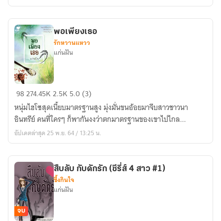
และ
อี
บุ๊ค]
พอเพียงเธอ
รักหวานแหวว
แก่นฝัน
พอ
98
274.45K
2.5K
5.0 (3)
เพียง
หนุ่มไฮโซสุดเนี้ยบมาตรฐานสูง มุ่งมั่นขนอ้อยมาจีบสาวชาวนา
เธอ
อินทรีย์ คนที่ใครๆ ก็พากันงงว่าตกมาตรฐานของเขาไปไกล...
อัปเดตล่าสุด 25 พ.ย. 64 / 13:25 น.
สืบลับ กับดักรัก (ซีรี่ส์ 4 สาว #1)
ซึ้งกินใจ
แก่นฝัน
จบ