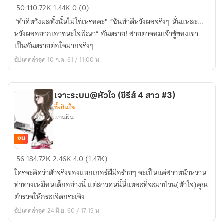
ท่วง
50
110.72K
1.44K
0 (0)
เวลา
"ทำดีหวังผลทั้งนั้นไม่ใช่เหรอคะ" “ฉันทำดีหวังผลจริงๆ นั่นแหละ...
รัก
หวังผลอยากเอาชนะใจพีณา” อันตราย! สายตาจอมเจ้าชู้ของเขา
(ชุด
เป็นอันตรายต่อใจมากจริงๆ
กาล
อัปเดตล่าสุด 10 ก.ค. 61 / 11:00 น.
รัก
หนึ่ง
#3)
เจาะระบบ@หัวใจ (ซีรีส์ 4 สาว #3)
ซึ้งกินใจ
แก่นฝัน
จบ
เจาะ
56
184.72K
2.46K
4.0 (1.47K)
ระบบ@หัวใจ
ใครจะคิดว่าตัวจริงของแฮกเกอร์ฝีมือร้ายๆ จะเป็นแค่สาวหน้าหวาน
(ซี
ท่าทางเหมือนเด็กอย่างนี้ แต่สาวคนนี้นี่แหละที่จะมาป่วน(หัวใจ)คุณ
รีส์
ตำรวจให้กระเจิดกระเจิง
4
อัปเดตล่าสุด 24 มิ.ย. 60 / 17:19 น.
สาว