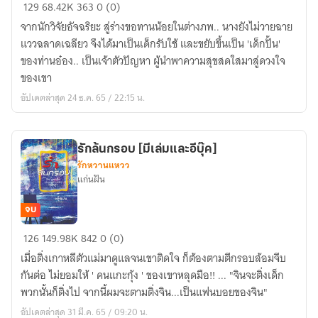
หย่ง
129
68.42K
363
0 (0)
เหิง
จากนักวิจัยอัจฉริยะ สู่ร่างขอทานน้อยในต่างภพ.. นางยังไม่วายฉาย
มิ
แววฉลาดเฉลียว จึงได้มาเป็นเด็กรับใช้ และขยับขึ้นเป็น 'เด็กปั้น'
มลาย
ของท่านอ๋อง.. เป็นเจ้าตัวปัญหา ผู้นำพาความสุขสดใสมาสู่ดวงใจ
สิ้น
ของเขา
สูญ
อัปเดตล่าสุด 24 ธ.ค. 65 / 22:15 น.
รักล้นกรอบ [มีเล่มและอีบุ๊ค]
รักหวานแหวว
แก่นฝัน
จบ
รัก
126
149.98K
842
0 (0)
ล้น
เมื่อติ่งเกาหลีตัวแม่มาดูแลจนเขาติดใจ ก็ต้องตามตีกรอบล้อมจีบ
กรอบ
กันต่อ ไม่ยอมให้ ' คนแกะกุ้ง ' ของเขาหลุดมือ!! ... "จินจะติ่งเด็ก
[มี
พวกนั้นก็ติ่งไป จากนี้ผมจะตามติ่งจิน...เป็นแฟนบอยของจิน"
เล่ม
อัปเดตล่าสุด 31 มี.ค. 65 / 09:20 น.