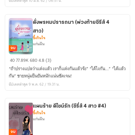
อัปเดตล่าสุด 10 มิ.ย. 62 / 06:51 น.
รัก
หนึ่ง)
ดั่งพรหมปรารถนา (พ่วงท้ายซีรีส์ 4
สาว)
ซึ้งกินใจ
แก่นฝัน
จบ
ดั่ง
40
77.89K
680
4.8 (3)
พรหม
“ถ้าปรางแปลว่าแต่งแล้ว เราก็แต่งกันแล้วจ้ะ” “ได้ไงกัน...” “ได้แล้ว
ปรารถนา
กัน” ชายหนุ่มยืนยันหนักแน่นชัดเจน!
(พ่วง
อัปเดตล่าสุด 9 พ.ค. 62 / 19:31 น.
ท้าย
ซี
รีส์
แผนร้าย ดีไซน์รัก (ซีรี่ส์ 4 สาว #4)
4
ซึ้งกินใจ
สาว)
แก่นฝัน
จบ