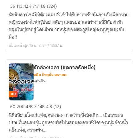
สืบ
36
113.42K
747
4.8 (724)
ลับ
นักสืบสาวไซส์มินิต้องแฝงตัวเข้าไปสืบหาคนร้ายในการคัดเลือกนาย
กับ
หญิงของซันไรส์กรุ๊ปอย่างลับๆ แต่ขอบอกเลยว่างานนี้มีกับดักรัก
ดัก
หลุมใหญ่รออยู่ โดยมีทายาทหนุ่มของตระกูลใหญ่ลงทุนขุดเองกับ
รัก
มือ!!
(ซีรี่ส์
อัปเดตล่าสุด 15 เม.ย. 64 / 13:57 น.
4
สาว
#1)
รักล่วงเวลา (ชุดกาลรักหนึ่ง)
อดีต ปัจจุบัน อนาคต
แก่นฝัน
จบ
รัก
60
200.47K
3.14K
4.8 (12)
ล่วง
นี่คือนิยายโคแก่แห่งยุคอนาคต! กาลรักหนึ่งบังเกิด... เมื่อสายฝน
เวลา
ปรายที่แสนอบอุ่น ถูกหอบพัดไปหลอมละลายหัวใจของหนุ่มก้อนน้ำ
(ชุด
แข็งแห่งยุคสามพัน...
กาล