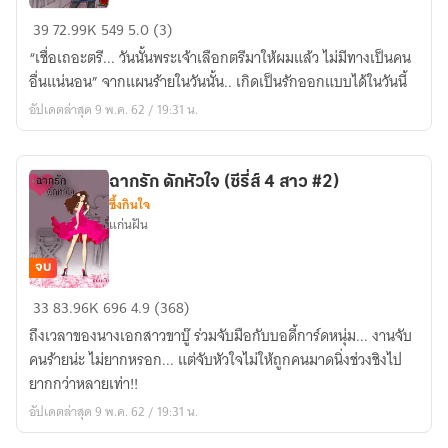
แผน
39
72.99K
549
5.0 (3)
ร้าย
“เชื่อเถอะตรี... วันนั้นพระเจ้าเลือกตรีมาให้ผมแล้ว ไม่มีทางเป็นคน
ดีไซน์
อื่นแน่นอน” จากแผนร้ายในวันนั้น.. เกิดเป็นรักออกแบบได้ในวันนี้
รัก
อัปเดตล่าสุด 9 พ.ค. 62 / 19:31 น.
(ซีรี่ส์
4
สาว
ฉากรัก ดักหัวใจ (ซีรี่ส์ 4 สาว #2)
#4)
ซึ้งกินใจ
แก่นฝัน
จบ
ฉาก
33
83.96K
696
4.9 (368)
รัก
ถึงเวลาของนางเอกสาวขาบู๊ ร่วมจับมือกับบอดี้การ์ดหนุ่ม... งานจับ
ดัก
คนร้ายน่ะ ไม่ยากหรอก... แต่จับหัวใจไม่ให้ถูกคนมาดนิ่งช่วงชิงไป
หัวใจ
ยากกว่าหลายเท่า!!
(ซีรี่ส์
อัปเดตล่าสุด 9 พ.ค. 62 / 19:31 น.
4
สาว