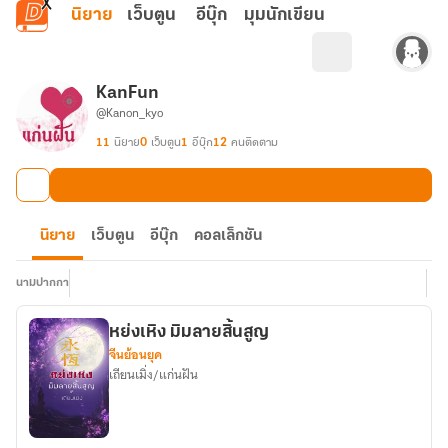
ข้ามไปยังเนื้อหาหลัก
นิยาย
เว็บตูน
อีบุ๊ก
มุมนักเขียน
KanFun
@Kanon_kyo
11
นิยาย
0
เว็บตูน
1
อีบุ๊ก
12
คนติดตาม
นิยาย
เว็บตูน
อีบุ๊ก
คอลเล็กชัน
นามปากกา
หย่งเหิง มิมลายสิ้นสูญ
จีนย้อนยุค
เถียนเมิ่ง/แก่นฝัน