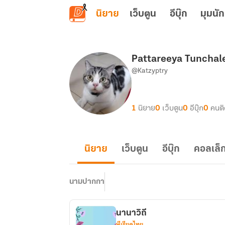
ข้ามไปยังเนื้อหาหลัก
นิยาย
เว็บตูน
อีบุ๊ก
มุมนัก
Pattareeya Tunchal
@Katzyptry
1
นิยาย
0
เว็บตูน
0
อีบุ๊ก
0
คนต
นิยาย
เว็บตูน
อีบุ๊ก
คอลเล็ก
นามปากกา
นานาวิถี
พีเรียดไทย