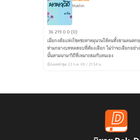
Makhin
นานา
36
219
0
0 (0)
วิถี
เมื่อกงล้อแห่งโชคชะตาหมุนวนให้คนทั้งสามคนตกอยู่
ท่ามกลางบททดสอบที่ต้องเลือก ไม่ว่าจะเลือกอย่า
นั้นตามนานาวิถีที่เหมาะสมกับตนเอง
อัปเดตล่าสุด 23 ก.ค. 69 / 21:54 น.