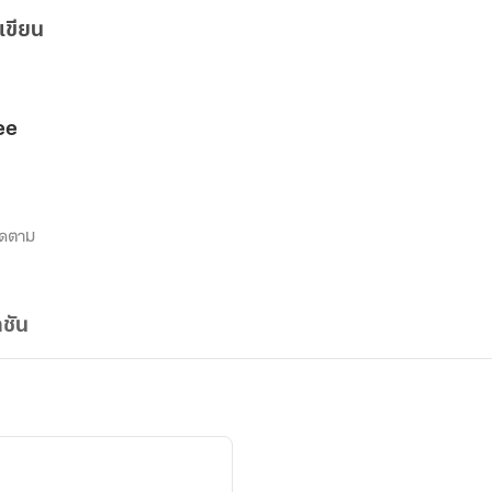
เขียน
ee
ิดตาม
ชัน