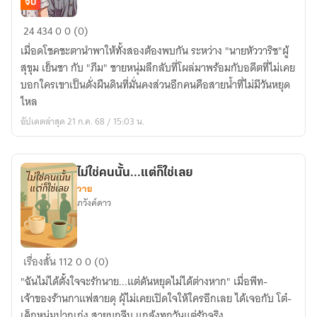
จบ
ภีม
24
434
0
0 (0)
า
เมื่อดโชคชะตานำพาให้ทั้งสองต้องพบกัน ระหว่าง "นายหัววาริช"ผู้
วารี(อัศว
สุขุม เย็นชา กับ "ภีม" ชายหนุ่มลึกลับที่โผล่มาพร้อมกับอดีตที่ไม่เคย
รุ่งเรือง)
บอกใครเขาเป็นดั่งผืนดินที่มั่นคงส่วนอีกคนคือสายน้ำที่ไม่มีวันหยุด
ไหล
อัปเดตล่าสุด 21 ก.ค. 68 / 15:03 น.
ไม่ใช่คนนั้น...แต่ก็ใช่เลย
วาย
ภวังค์ดาว
ไม่ใช่
เรื่องสั้น
112
0
0 (0)
คน
"ฉันไม่ได้ตั้งใจจะรักนาย...แต่ดันหยุดไม่ได้ต่างหาก" เมื่อพีท-
นั้น...แต่
เจ้าของร้านกาแฟสายดุ ผุ้ไม่เคยเปิดใจให้ใครอีกเลย ได้เจอกับ โต๋-
ก็
เด็กหนุ่มปากเก่ง สายบุกจีบ แกล้งทุกวันแต่รักจริง