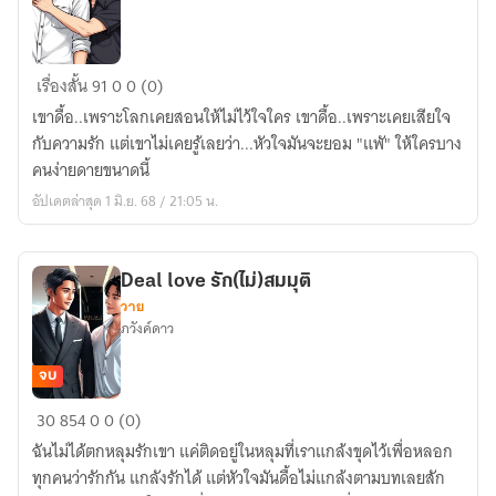
ดื้อ
เรื่องสั้น
91
0
0 (0)
เขาดื้อ..เพราะโลกเคยสอนให้ไม่ไว้ใจใคร เขาดื้อ..เพราะเคยเสียใจ
กับความรัก แต่เขาไม่เคยรู้เลยว่า...หัวใจมันจะยอม "แพั" ให้ใครบาง
คนง่ายดายขนาดนี้
อัปเดตล่าสุด 1 มิ.ย. 68 / 21:05 น.
Deal love รัก(ไม่)สมมุติ
วาย
ภวังค์ดาว
จบ
Deal
30
854
0
0 (0)
love
ฉันไม่ได้ตกหลุมรักเขา แค่ติดอยู่ในหลุมที่เราแกล้งขุดไว้เพื่อหลอก
รัก(ไม่)สมมุติ
ทุกคนว่ารักกัน แกลังรักได้ แต่หัวใจมันดื้อไม่แกล้งตามบทเลยสัก