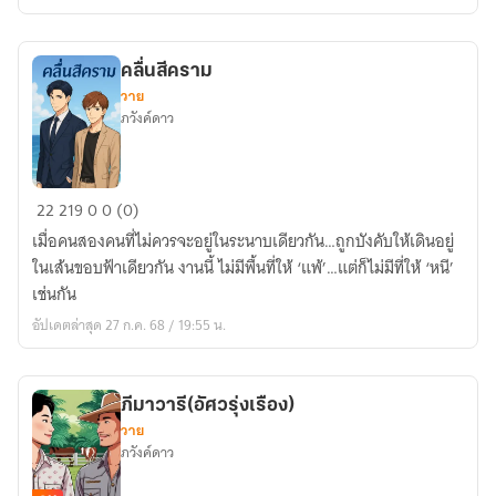
จะ
ลืม
กัน)
คลื่นสีคราม
วาย
ภวังค์ดาว
คลื่น
22
219
0
0 (0)
สี
เมื่อคนสองคนที่ไม่ควรจะอยู่ในระนาบเดียวกัน…ถูกบังคับให้เดินอยู่
คราม
ในเส้นขอบฟ้าเดียวกัน งานนี้ ไม่มีพื้นที่ให้ ‘แพ้’…แต่ก็ไม่มีที่ให้ ‘หนี’
เช่นกัน
อัปเดตล่าสุด 27 ก.ค. 68 / 19:55 น.
ภีมาวารี(อัศวรุ่งเรือง)
วาย
ภวังค์ดาว