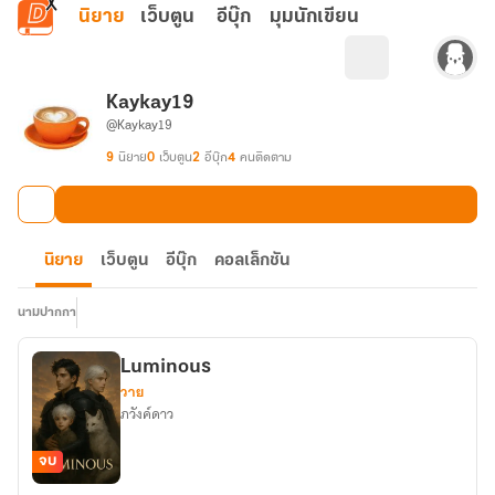
ข้ามไปยังเนื้อหาหลัก
นิยาย
เว็บตูน
อีบุ๊ก
มุมนักเขียน
Kaykay19
@Kaykay19
9
นิยาย
0
เว็บตูน
2
อีบุ๊ก
4
คนติดตาม
นิยาย
เว็บตูน
อีบุ๊ก
คอลเล็กชัน
นามปากกา
Luminous
วาย
ภวังค์ดาว
จบ