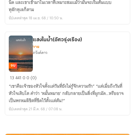
นิด และเขาเข้ามาในเวลาที่เหมาะสมแม้ว่ามันจะเริ่มต้นแบบ
ทุลักทุเลก็ตาม
อัปเดตล่าสุด 18 เม.ย. 68 / 10:50 น.
แสงในน้ำ(อัศวรุ่งเรือง)
วาย
ภวังค์ดาว
จบ
แสง
13
441
0
0 (0)
ใน
“เขาคือเจ้าของหัวใจตั้งแต่วันที่ยังไม่รู้จักความรัก” “แต่เมื่อถึงวันที่
น้ำ(อัศว
หัวใจเติบโต คำว่า ‘หมั้นหมาย’ กลับกลายเป็นสิ่งที่ผูกมัด…หรืออาจ
รุ่งเรือง)
เป็นพรหมลิขิตที่ขีดไว้ตั้งแต่ต้น?”
อัปเดตล่าสุด 21 มี.ค. 68 / 07:08 น.