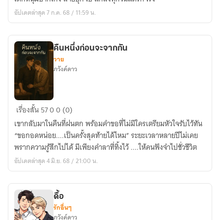
ใช่
อัปเดตล่าสุด 7 ก.ค. 68 / 11:59 น.
เลย
คืนหนึ่งก่อนจะจากกัน
วาย
ภวังค์ดาว
คืน
เรื่องสั้น
57
0
0 (0)
หนึ่ง
เขากลับมาในคืนที่ฝนตก พร้อมคำขอที่ไม่มีใครเตรียมหัวใจรับไว้ทัน
ก่อน
“ขอกอดหน่อย....เป็นครั้งสุดท้ายได้ไหม” ระยะเวลาหลายปีไม่เคย
จะ
พรากความรู้สึกไปได้ มีเพียงคำลาที่ทิ้งไว้ ....ให้คนฟังจำไปชั่วชีวิต
จาก
อัปเดตล่าสุด 4 มิ.ย. 68 / 21:00 น.
กัน
ดื้อ
รักอื่นๆ
ภวังค์ดาว