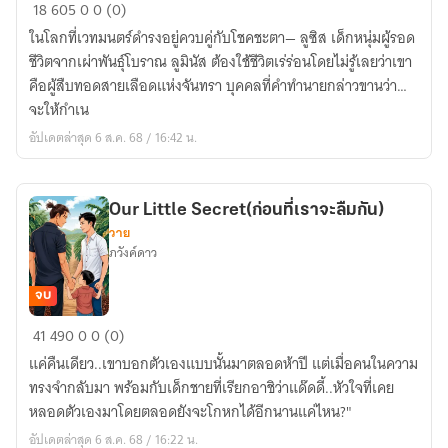
Luminous
18
605
0
0 (0)
ในโลกที่เวทมนตร์ดำรงอยู่ควบคู่กับโชคชะตา— ลูซิส เด็กหนุ่มผู้รอด
ชีวิตจากเผ่าพันธุ์โบราณ ลูมินัส ต้องใช้ชีวิตเร่ร่อนโดยไม่รู้เลยว่าเขา
คือผู้สืบทอดสายเลือดแห่งจันทรา บุคคลที่คำทำนายกล่าวขานว่า…
จะให้กำเน
อัปเดตล่าสุด 6 ส.ค. 68 / 16:42 น.
Our Little Secret(ก่อนที่เราจะลืมกัน)
วาย
ภวังค์ดาว
จบ
Our
41
490
0
0 (0)
Little
แค่คืนเดียว..เขาบอกตัวเองแบบนั้นมาตลอดห้าปี แต่เมื่อคนในความ
Secret(ก่อน
ทรงจำกลับมา พร้อมกับเด็กชายที่เรียกอาชิว่าแด๊ดดี้..หัวใจที่เคย
ที่
หลอดตัวเองมาโดยตลอดยังจะโกหกได้อีกนานแค่ไหน?"
เรา
อัปเดตล่าสุด 6 ส.ค. 68 / 16:22 น.