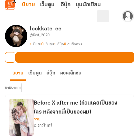
ข้ามไปยังเนื้อหาหลัก
นิยาย
เว็บตูน
อีบุ๊ก
มุมนักเขียน
lookkate_ee
@Ked_2020
1
นิยาย
0
เว็บตูน
1
อีบุ๊ก
0
คนติดตาม
นิยาย
เว็บตูน
อีบุ๊ก
คอลเล็กชัน
นามปากกา
Before X after me (ก่อนเคยเป็นของ
ใคร หลังจากนี้เป็นของผม)
วาย
เมธาวรินทร์