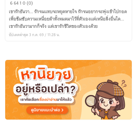
Before
6
64
1
0 (0)
X
เขารักธันวา... รักจนแทบจะหยุดหายใจ รักจนอยากจะพุ่งเข้าไปกอด
after
เพื่อซึมซับความเหนื่อยล้าทั้งหมดมาไว้ที่ตัวเองแต่เหนือสิ่งอื่นใด...
me
เขารักธันวามากก็จริง แต่เขารักชีวิตของตัวเองด้วย
(ก่อน
อัปเดตล่าสุด 3 ก.ค. 69 / 11:28 น.
เคย
เป็น
ของ
ใคร
หลัง
จาก
นี้
เป็น
ของ
ผม)