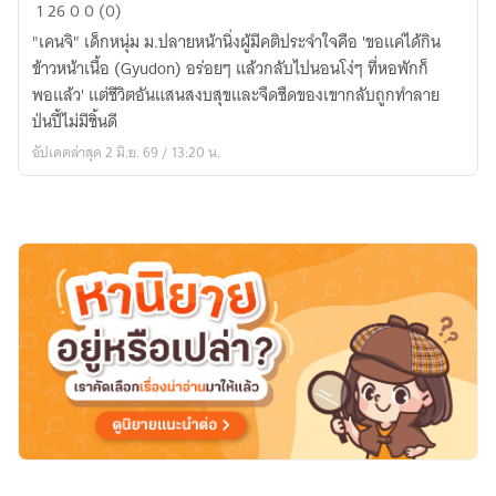
เพื่อน
1
26
0
0 (0)
บ้าน
​"เคนจิ" เด็กหนุ่ม ม.ปลายหน้านิ่งผู้มีคติประจำใจคือ 'ขอแค่ได้กิน
ฉัน
ข้าวหน้าเนื้อ (Gyudon) อร่อยๆ แล้วกลับไปนอนโง่ๆ ที่หอพักก็
เป็น
พอแล้ว' แต่ชีวิตอันแสนสงบสุขและจืดชืดของเขากลับถูกทำลาย
มนุษย์
ป่นปี้ไม่มีชิ้นดี
ต่าง
อัปเดตล่าสุด 2 มิ.ย. 69 / 13:20 น.
ดาว