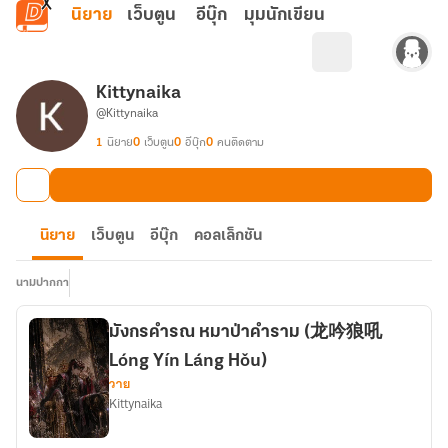
ข้ามไปยังเนื้อหาหลัก
นิยาย
เว็บตูน
อีบุ๊ก
มุมนักเขียน
Kittynaika
@Kittynaika
1
นิยาย
0
เว็บตูน
0
อีบุ๊ก
0
คนติดตาม
นิยาย
เว็บตูน
อีบุ๊ก
คอลเล็กชัน
นามปากกา
มังกรคำรณ หมาป่าคำราม (龙吟狼吼
Lóng Yín Láng Hǒu)
วาย
Kittynaika