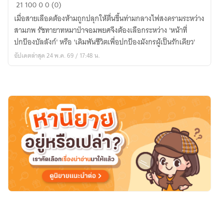
มังกร
21
100
0
0 (0)
คำรณ
เมื่อสายเลือดต้องห้ามถูกปลุกให้ตื่นขึ้นท่ามกลางไฟสงครามระหว่าง
หมาป่า
สามภพ รัชทายาทหมาป่าจอมพยศจึงต้องเลือกระหว่าง 'หน้าที่
คำราม
ปกป้องบัลลังก์' หรือ 'เดิมพันชีวิตเพื่อปกป้องมังกรผู้เป็นรักเดียว'
(龙
อัปเดตล่าสุด 24 พ.ค. 69 / 17:48 น.
吟
狼
吼
Lóng
Yín
Láng
Hǒu)