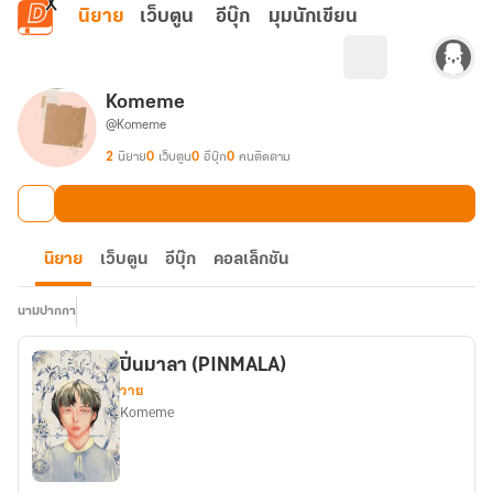
ข้ามไปยังเนื้อหาหลัก
นิยาย
เว็บตูน
อีบุ๊ก
มุมนักเขียน
Komeme
@Komeme
2
นิยาย
0
เว็บตูน
0
อีบุ๊ก
0
คนติดตาม
นิยาย
เว็บตูน
อีบุ๊ก
คอลเล็กชัน
นามปากกา
ปิ่นมาลา (PINMALA)
วาย
Komeme