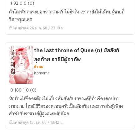
ปิ่น
1
92
0
0 (0)
มาลา
ถ้าใครสักคนจะบอกว่าความรักไม่มีจริง เขาคงยังไม่ได้พบผู้ชายที่
(PINMALA)
ชื่อ"อรุณเดช
อัปเดตล่าสุด 26 ม.ค. 68 / 23:19 น.
the last throne of Quee (n) บัลลังก์
สุดท้าย ราชินีผู้อาภัพ
สังคม
Komeme
the
0
180
1
0 (0)
last
นักร้องไร้ชื่อจะต้องไปเกี่ยวพันกันกับราชวงศ์ที่ทำเรื่องสกปรก
throne
มากมาย โดยมีชีวิตของครอบครัวเป็นเดิมพัน เเละการต่อสู้เพียง
of
ลำพังกับราชวงศ์ผู้สูงส่งระดับโลก
Quee
อัปเดตล่าสุด 15 ม.ค. 66 / 13:42 น.
(n)
บัลลังก์