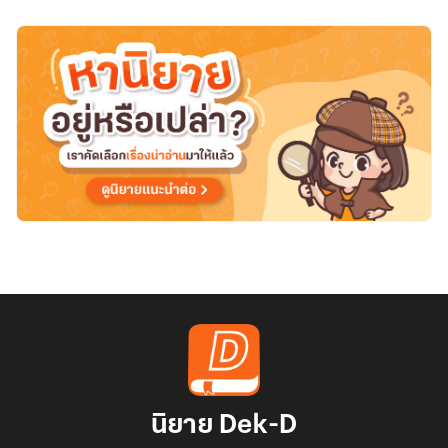
สุดท้าย
ราชินี
ผู้
อาภัพ
นิยาย Dek-D