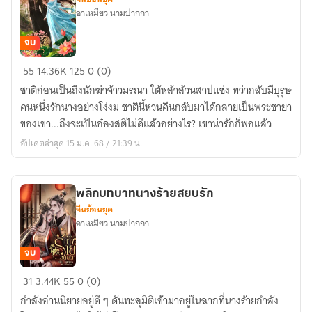
อาเหมียว นามปากกา
จบ
เมื่อ
55
14.36K
125
0 (0)
นัก
ชาติก่อนเป็นถึงนักฆ่าจ้าวมรณา ใต้หล้าล้วนสาปแช่ง ทว่ากลับมีบุรุษ
ฆ่า
คนหนึ่งรักนางอย่างโง่งม ชาตินี้หวนคืนกลับมาได้กลายเป็นพระชายา
กลาย
ของเขา...ถึงจะเป็นอ๋องสติไม่ดีแล้วอย่างไร? เขาน่ารักก็พอแล้ว
เป็น
อัปเดตล่าสุด 15 ม.ค. 68 / 21:39 น.
พระ
ชายา
อ๋อง
พลิกบทบาทนางร้ายสยบรัก
สติ
จีนย้อนยุค
ไม่
อาเหมียว นามปากกา
ดี
จบ
พลิก
31
3.44K
55
0 (0)
บทบาท
กำลังอ่านนิยายอยู่ดี ๆ ดันทะลุมิติเข้ามาอยู่ในฉากที่นางร้ายกำลัง
นาง