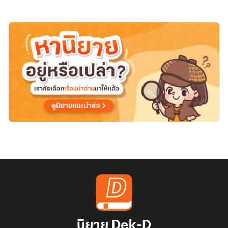
นิยาย Dek-D