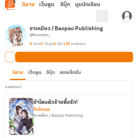
ข้ามไปยังเนื้อหาหลัก
นิยาย
เว็บตูน
อีบุ๊ก
มุมนักเขียน
อาเหมียว / Baopao Publishing
@Kuncattys_
9
นิยาย
0
เว็บตูน
6
อีบุ๊ก
126
คนติดตาม
นิยาย
เว็บตูน
อีบุ๊ก
คอลเล็กชัน
นามปากกา
ข้าโดนต้วร้ายตื้อรัก!
จีนย้อนยุค
อาเหมียว / Baopao Publishing