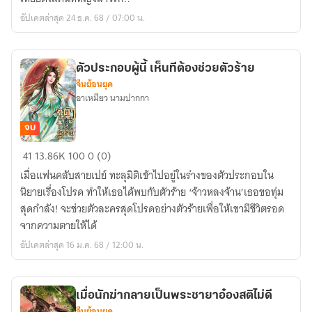
กุลสตรี
อัปเดตล่าสุด 24 ธ.ค. 68 / 07:00 น.
ให้
สามี
หลง
ตัวประกอบผู้นี้ เห็นทีต้องช่วยตัวร้าย
รัก
จีนย้อนยุค
อาเหมียว นามปากกา
จบ
ตัวประกอบ
41
13.86K
100
0 (0)
ผู้
เมื่อแฟนคลับสายเปย์ ทะลุมิติเข้าไปอยู่ในร่างของตัวประกอบใน
นี้
นิยายเรื่องโปรด ทำให้เธอได้พบกับตัวร้าย ‘จ้าวหลงจ้าน’เธอขอทุ่ม
เห็น
สุดกำลัง! จะช่วยตัวละครสุดโปรดอย่างตัวร้ายเพื่อให้เขามีชีวิตรอด
ที
จากความตายให้ได้
ต้อง
อัปเดตล่าสุด 16 ม.ค. 68 / 12:00 น.
ช่วย
ตัว
ร้าย
เมื่อนักฆ่ากลายเป็นพระชายาอ๋องสติไม่ดี
จีนย้อนยุค