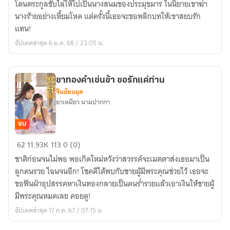
โดนตระกูลขับไล่ให้ไปเป็นนางสนมของประมุขมาร ในนิยายเขาฆ่า
ร้าย
นางร้ายอย่างเหี้ยมโหด แต่ครั้งนี้เธอจะขอพลิกบทให้เขาสยบรัก
สยบ
แทน!
รัก
อัปเดตล่าสุด 6 ม.ค. 68 / 23:05 น.
ขาทองคำเช่นข้า ขอรักแค่ท่าน
จีนย้อนยุค
อาเหมียว นามปากกา
จบ
ขา
62
11.93K
113
0 (0)
ทองคำ
ชาติก่อนจนไม่พอ พอเกิดใหม่หวังว่าสวรรค์จะเมตตาส่งเธอมาเป็น
เช่น
ลูกคนรวย ไฉนจนอีก! โชคดีได้พบกับชายผู้มีพระคุณช่วยไว้ เธอจะ
ข้า
ขอฟันฝ่าอุปสรรคหาเงินทองกลายเป็นคนร่ำรวยแล้วเอาเงินให้ชายผู้
ขอ
มีพระคุณหมดเลย คอยดู!
รัก
อัปเดตล่าสุด 17 ก.ค. 67 / 07:15 น.
แค่
ท่าน