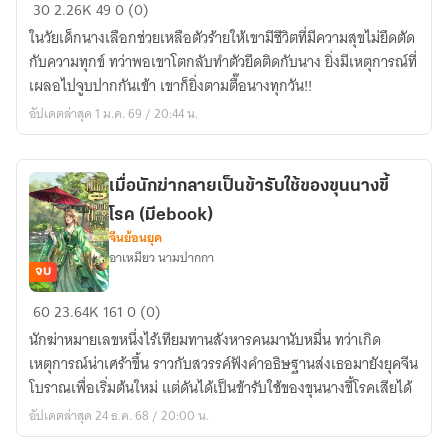
ข้า
30
2.26K
49
0 (0)
โดน
ในวัยเด็กนางเลือกช่วยเหลือตัวร้ายให้เขามีชีวิตที่มีความสุขไม่ยึดตัด
ต้ว
กับความทุกข์ ทว่าพอเขาโตกลับทำตัวยึดติดกับนาง ยิ่งมีเหตุการณ์ที่
ร้าย
เผลอไปจูบปากกันเข้า เขาก็ยิ่งตามตื๊อนางทุกวัน!!
ตื้อ
อัปเดตล่าสุด 1 ม.ค. 69 / 20:44 น.
รัก!
เมื่อนักฆ่ากลายเป็นข้ารับใช้ของขุนนางขี้
โรค (มีebook)
จีนย้อนยุค
อาเหมียว นามปากกา
จบ
เมื่อ
60
23.64K
161
0 (0)
นัก
นักฆ่าหมายเลขหนึ่งไร้เทียมทานสังหารคนมานับหมื่น ทว่าเกิด
ฆ่า
เหตุการณ์น่าเศร้าขึ้น ราวกับสวรรค์ฟังคำอธิษฐานส่งเธอมายังยุคจีน
กลาย
โบราณเพื่อเริ่มต้นใหม่ แต่ดันได้เป็นข้ารับใช้ของขุนนางขี้โรคเสียได้
เป็น
อัปเดตล่าสุด 24 ธ.ค. 68 / 20:00 น.
ข้า