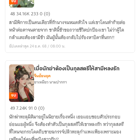
จบ
สามี
48
34.16K
233
0 (0)
นัก
สามีพิการเป็นคนเดียวที่รักนางจนหมดหัวใจ แต่เขาโดนทำร้ายต่อ
ฆ่า
หน้าต่อตาจนตายจาก ชาตินี้ข้าขอถวายชีวิตปกป้องเขา ไม่ว่าผู้ใด
ผู้
กล้าแตะต้องสามีข้า มันผู้นั้นต้องกลับไปร้องหาบิดาที่นรก!!
ใด
อัปเดตล่าสุด 24 ธ.ค. 68 / 08:00 น.
กล้า
แตะ
เมื่อนักฆ่าต้องเป็นกุลสตรีให้สามีหลงรัก
จีนย้อนยุค
อาเหมียว นามปากกา
จบ
เมื่อ
49
7.24K
91
0 (0)
นัก
นักฆ่าทะลุมิติมาอยู่ในนิยายเรื่องหนึ่ง เธอแอบชอบตัวประกอบ
ฆ่า
อ่อนแอผู้หนึ่ง จึงต้องทำตัวเป็นกุลสตรีให้เขาหลงรัก ทว่ากุลสตรี
ต้อง
ที่ไหนจะกระโดดถีบชายฉกรรจ์ปลิวทะลุกำแพงเพียงเพราะมอง
เป็น
เหยียดใส่คนที่หญิงสาวรัก!?