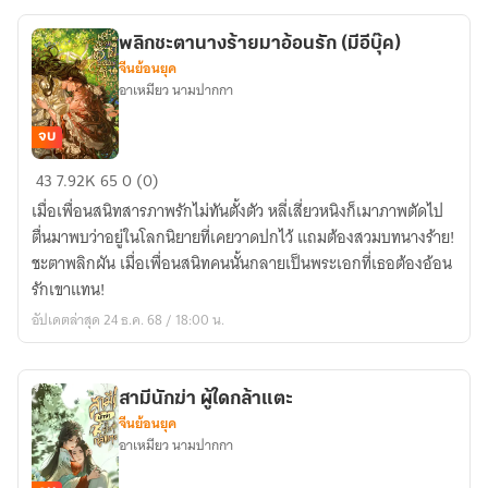
รับ
ใช้
พลิกชะตานางร้ายมาอ้อนรัก (มีอีบุ๊ค)
ของ
จีนย้อนยุค
ขุนนาง
อาเหมียว นามปากกา
ขี้
โรค
จบ
(มีebook)
พลิก
43
7.92K
65
0 (0)
ชะตา
เมื่อเพื่อนสนิทสารภาพรักไม่ทันตั้งตัว หลี่เสี่ยวหนิงก็เมาภาพตัดไป
นาง
ตื่นมาพบว่าอยู่ในโลกนิยายที่เคยวาดปกไว้ แถมต้องสวมบทนางร้าย!
ร้าย
ชะตาพลิกผัน เมื่อเพื่อนสนิทคนนั้นกลายเป็นพระเอกที่เธอต้องอ้อน
มา
รักเขาแทน!
อ้อน
อัปเดตล่าสุด 24 ธ.ค. 68 / 18:00 น.
รัก
(มี
อี
สามีนักฆ่า ผู้ใดกล้าแตะ
บุ๊ค)
จีนย้อนยุค
อาเหมียว นามปากกา