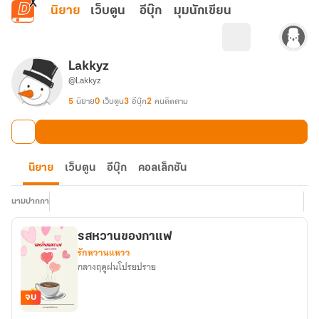
ข้ามไปยังเนื้อหาหลัก
นิยาย
เว็บตูน
อีบุ๊ก
มุมนักเขียน
Lakkyz
@Lakkyz
5
นิยาย
0
เว็บตูน
3
อีบุ๊ก
2
คนติดตาม
นิยาย
เว็บตูน
อีบุ๊ก
คอลเล็กชัน
นามปากกา
รสหวานของกาแฟ
รักหวานแหวว
กลางฤดูฝนโปรยปราย
จบ