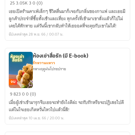
รส
25
3.05K
3
0 (0)
หวาน
เธอเปิดร้านคาเฟ่เล็กๆ ชีวิตตื่นมาก็เจอกับกลิ่นของกาแฟ และเธอมี
ของ
ลูกค้าประจำที่ซื้อทั้งเช้าและเที่ยง ทุกครั้งที่เข้ามาเขาสั่งแล้วก็ไปไม่
กาแฟ
เคยได้ทักทาย แต่วันนี้เขากลับทำให้เธออดที่จะคุยกับเขาไม่ได้!
อัปเดตล่าสุด 28 พ.ย. 66 / 00:07 น.
ห้องเช่าสื่อรัก (มี E-book)
รักหวานแหวว
กลางฤดูฝนโปรยปราย
จบ
ห้อง
9
823
0
0 (0)
เช่า
เมื่อผู้เช่าเข้ามารุกจีบเธอจะทำยังไงดีล่ะ จะรับรักหรือจะปฏิเสธไปดี
สื่อ
แต่ในใจเธอเกิดหวั่นไหวไปแล้วนี่สิ!
รัก
อัปเดตล่าสุด 10 เม.ย. 66 / 20:00 น.
(มี
E-