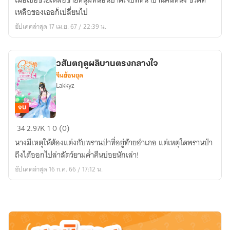
เมื่อเธอช่วยเหลือชายหนุ่มที่นอนบาดเจ็บที่หน้าบ้านคนหนึ่ง ชีวิตที่
ตก
เหลือของเธอก็เปลี่ยนไป
หนุ่ม
อัปเดตล่าสุด 17 เม.ย. 67 / 22:39 น.
หล่อ
ได้ที่
หน้า
วสันตฤดูผลิบานตรงกลางใจ
บ้าน
จีนย้อนยุค
Lakkyz
จบ
ว
34
2.97K
1
0 (0)
สัน
นางมีเหตุให้ต้องแต่งกับพรานป่าที่อยู่ท้ายอำเภอ แต่เหตุใดพรานป่า
ต
ถึงได้ออกไปล่าสัตว์ยามค่ำคืนบ่อยนักเล่า!
ฤดู
อัปเดตล่าสุด 16 ก.ค. 66 / 17:12 น.
ผลิ
บาน
ตรง
กลาง
ใจ