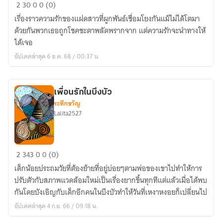
บันทึก
2
30
0
0 (0)
รัก
เรื่องราวความรักของแฝดสาวที่ผูกพันธ์เชื่อมโยงกันแม้ไม่ได้โตมา
เหนือ
ด้วยกันพวกเธอถูกโชคชะตาพลัดพรากจาก แต่ความรักจะนำทางให้
กาล
ได้เจอ
เวลา
อัปเดตล่าสุด 6 ธ.ค. 68 / 00:37 น.
เพื่อนรักในบึงบัว
ระทึกขวัญ
Lalita2527
เพื่อน
2
343
0
0 (0)
รัก
เด็กน้อยประถมวัยที่ต้องย้ายที่อยู่บ่อยๆตามพ่อของเขาไปทำให้การ
ใน
ปรับตัวกับสภาพแวดล้อมใหม่เป็นเรื่องยากขึ้นทุกทีแต่แล้วเมื่อได้พบ
บึง
กันโดยบังเอิญกับเด็กอีกคนในบึงบัวทำให้วันที่เหงาหงอยก็เปลี่ยนไป
บัว
อัปเดตล่าสุด 4 ก.ย. 66 / 09:18 น.