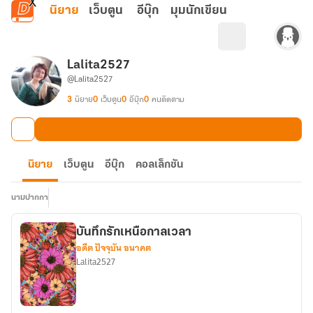
ข้ามไปยังเนื้อหาหลัก
นิยาย
เว็บตูน
อีบุ๊ก
มุมนักเขียน
Lalita2527
@Lalita2527
3
นิยาย
0
เว็บตูน
0
อีบุ๊ก
0
คนติดตาม
นิยาย
เว็บตูน
อีบุ๊ก
คอลเล็กชัน
นามปากกา
บันทึกรักเหนือกาลเวลา
อดีต ปัจจุบัน อนาคต
Lalita2527