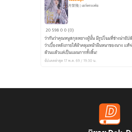
月荣飛 | เยว่หรงเฟย
ข้า
20
598
0
0 (0)
นี่
ว่ากันว่าคุณหนูสกุลหยางผู้นั้น มีรูปโฉมที่ช่างน่าอัป
แหละ
ว่าเบื้องหลังภายใต้ผ้าคลุมหน้าผืนหนาของนาง แท้จริ
คุณ
ล้วนแล้วแต่เป็นแผนการทั้งสิ้น!
หนู
อัปเดตล่าสุด 17 พ.ค. 69 / 19:30 น.
ไร้
พ่าย!