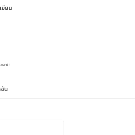
เขียน
ิดตาม
ชัน