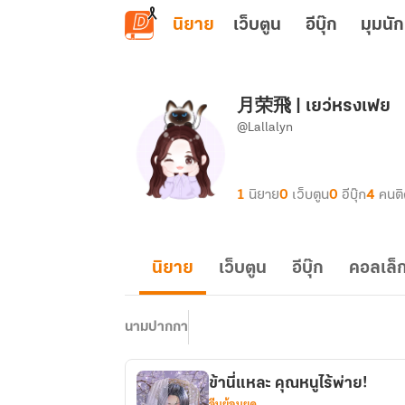
ข้ามไปยังเนื้อหาหลัก
นิยาย
เว็บตูน
อีบุ๊ก
มุมนัก
月荣飛 | เยว่หรงเฟย
@Lallalyn
1
นิยาย
0
เว็บตูน
0
อีบุ๊ก
4
คนต
นิยาย
เว็บตูน
อีบุ๊ก
คอลเล็ก
นามปากกา
ข้านี่แหละ คุณหนูไร้พ่าย!
จีนย้อนยุค