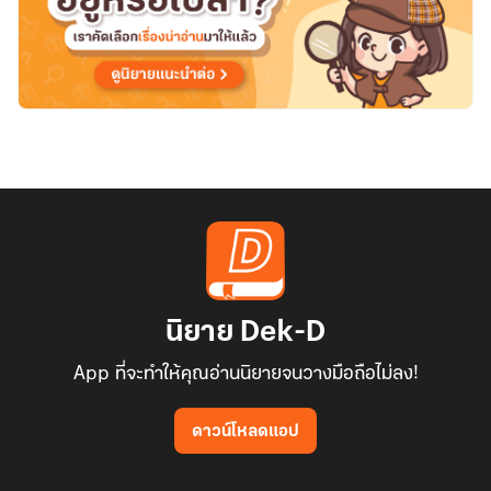
นิยาย Dek-D
App ที่จะทำให้คุณอ่านนิยายจนวางมือถือไม่ลง!
ดาวน์โหลดแอป