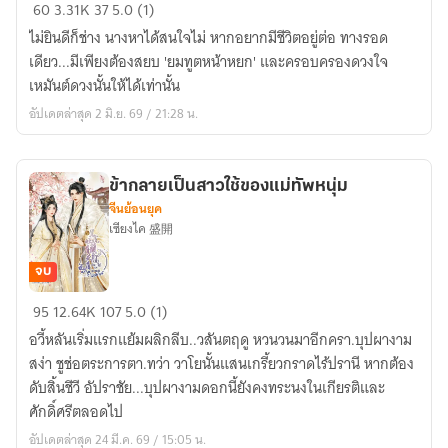
สยบ
60
3.31K
37
5.0 (1)
รัก
ไม่ยินดีก็ช่าง นางหาได้สนใจไม่ หากอยากมีชีวิตอยู่ต่อ ทางรอด
ใต้เท้า
เดียว...มีเพียงต้องสยบ 'ยมทูตหน้าหยก' และครอบครองดวงใจ
จอม
เหมันต์ดวงนั้นให้ได้เท่านั้น
โหด
อัปเดตล่าสุด 2 มิ.ย. 69 / 21:28 น.
ยมทูต
หน้า
หยก
ข้ากลายเป็นสาวใช้ของแม่ทัพหนุ่ม
ผู้
จีนย้อนยุค
เลื่อง
เซียงไค 盛開
ลือ
จบ
ข้า
95
12.64K
107
5.0 (1)
กลาย
อวี้หลันเริ่มแรกแย้มผลิกลีบ..วสันตฤดู หวนวนมาอีกครา.บุปผางาม
เป็น
สง่า ชูช่อตระการตา.ทว่า วาโยนั้นแสนเกรี้ยวกราดไร้ปรานี หากต้อง
สาว
ดับสิ้นชีวี อัปราชัย...บุปผางามดอกนี้ยังคงทระนงในเกียรติและ
ใช้
ศักดิ์ศรีตลอดไป
ของ
อัปเดตล่าสุด 24 มี.ค. 69 / 15:05 น.