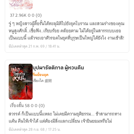
ปัง!
วิหค
I
37
2.96K
0
0 (0)
เคียง
bacam
จู่ ๆ หญิงสาวผู้ดื้อรั้นได้ทะลุมิติไปยังยุคโบราณ และสวมร่างของคุณ
พยัคฆ์
the
หนูสูงศักดิ์..เชื่อฟัง..เรียบร้อย คล้อยตาม ไม่ได้อยู่ในสารระบบเธอ
(ทะลุ
foster
เป็นแบบนี้ แล้วจะเอาตัวรอดในยุคที่บุรุษเป็นใหญ่ได้ยังไง งานเข้าสิ!
มิติ)
child
อัปเดตล่าสุด 21 ก.พ. 69 / 18:41 น.
of
a
great
บุปผารัตติกาล ผู้หวนคืน
young
จีนย้อนยุค
duke's.
เซียงไค 盛開
บุปผา
เรื่องสั้น
58
0
0 (0)
รัตติกาล
สวรรค์ ก็เป็นแบบนี้แหละ ไม่เคยมีความยุติธรรม... ข้าสามารถทาง
ผู้
แค้น คืนให้เจ้าได้ แต่ต้องมีสิ่งแลกเปลี่ยน เจ้ายินยอมหรือไม่
หวน
อัปเดตล่าสุด 28 ก.ย. 68 / 17:25 น.
คืน