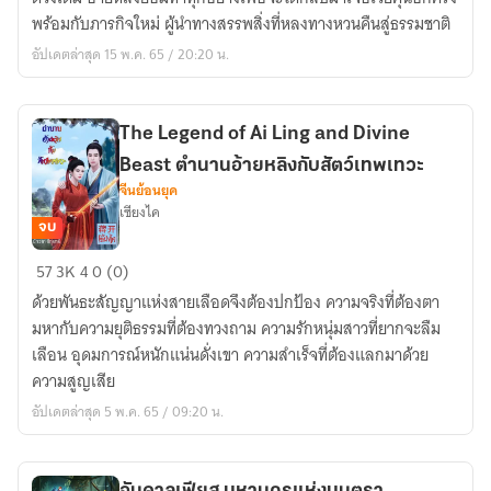
Legend
พร้อมกับภารกิจใหม่ ผู้นำทางสรรพสิ่งที่หลงทางหวนคืนสู่ธรรมชาติ
Of
อัปเดตล่าสุด 15 พ.ค. 65 / 20:20 น.
Ai
Ling
and
Divine
The Legend of Ai Ling and Divine
Beast
Beast ตำนานอ้ายหลิงกับสัตว์เทพเทวะ
อ้าย
จีนย้อนยุค
เซียงไค
หลิ
จบ
งกับ
The
สัตว์
57
3K
4
0 (0)
Legend
เทพ
ด้วยพันธะสัญญาแห่งสายเลือดจึงต้องปกป้อง ความจริงที่ต้องตา
of
เทวะ
มหากับความยุติธรรมที่ต้องทวงถาม ความรักหนุ่มสาวที่ยากจะลืม
Ai
2
เลือน อุดมการณ์หนักแน่นดั่งเขา ความสำเร็จที่ต้องแลกมาด้วย
Ling
ความสูญเสีย
and
อัปเดตล่าสุด 5 พ.ค. 65 / 09:20 น.
Divine
Beast
ตำนาน