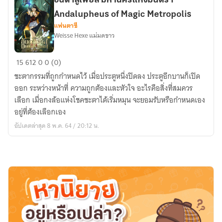
อันดาลูเฟียส มหานครแห่งมนตรา
อ้าย
Andalupheus of Magic Metropolis
หลิ
แฟนตาซี
งกับ
Weisse Hexe แม่มดขาว
สัตว์
เทพ
อัน
15
612
0
0 (0)
เทวะ
ดาลู
ชะตากรรมที่ถูกกำหนดไว้ เมื่อประตูหนึ่งปิดลง ประตูอีกบานก็เปิด
เฟียส
ออก ระหว่างหน้าที่ ความถูกต้องและหัวใจ อะไรคือสิ่งที่สมควร
มหานคร
เลือก เมื่อกงล้อแห่งโชคชะตาได้เริ่มหมุน จะยอมรับหรือกำหนดเอง
แห่ง
อยู่ที่ต้องเลือกเอง
มน
อัปเดตล่าสุด 8 พ.ค. 64 / 20:12 น.
ตรา
Andalupheus
of
Magic
Metropolis