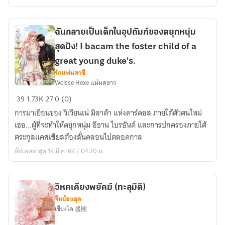
แม่ทัพ
หนุ่ม
ฉันกลายเป็นเด็กในอุปถัมภ์ของดยุกหนุ่ม
สุดปัง! I bacam the foster child of a
great young duke's.
รักแฟนตาซี
Weisse Hexe แม่มดขาว
ฉัน
39
1.73K
27
0 (0)
กลาย
การมาเยือนของ วิเวียนเน่ มิลาด้า แห่งคาร์ดอส ภายใต้ตัวตนใหม่
เป็น
เธอ...ผู้ที่จะทำให้ดยุกหนุ่ม อีธาน ไบรอันต์ และการปกครองภายใต้
เด็ก
ตระกูลแคสเซียสต้องสั่นคลอนไปตลอดกาล
ใน
อัปเดตล่าสุด 19 มี.ค. 69 / 04:20 น.
อุปถัมภ์
ขอ
งด
ยุ
วิหคเคียงพยัคฆ์ (ทะลุมิติ)
จีนย้อนยุค
ก
เซียงไค 盛開
หนุ่ม
สุด