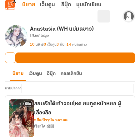
ข้ามไปยังเนื้อหาหลัก
นิยาย
เว็บตูน
อีบุ๊ก
มุมนักเขียน
Anastasia (WH แม่มดขาว)
@LiaVitalgo
10
นิยาย
0
เว็บตูน
3
อีบุ๊ก
14
คนติดตาม
นิยาย
เว็บตูน
อีบุ๊ก
คอลเล็กชัน
นามปากกา
สยบรักใต้เท้าจอมโหด ยมทูตหน้าหยก ผู้
รีวิว
เลื่องลือ
อดีต ปัจจุบัน อนาคต
เซียงไค 盛開