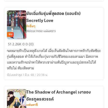
ยัยเฉิ่มกับรุ่นพี่สุดฮอต (แอบรัก)
Secretly Love
รักอื่นๆ
Weisse Hexe แม่มดขาว
จบ
ยัย
51
2.26K
0
0 (0)
เฉิ่ม
จดหมายรักเป็นเหตุสังเกตได้ เมื่อเร็นตัดสินใจสารภาพรักกับทัตซึยะ
กับ
รุ่นพี่สุดฮอต ทำให้เกิดเรื่องวุ่นวายกับชีวิตของเธอตามมา มิตรภาพ
รุ่น
และความรักจะนำพาให้พวกเขาผ่านพ้นปัญหาและอุปสรรคไปได้
พี่
หรือไม่ ต้องติดตาม
สุด
อัปเดตล่าสุด 1 มิ.ย. 68 / 20:38 น.
ฮอต
(แอบ
รัก)
The Shadow of Archangel เงาของ
Secretly
อัครทูตรสวรรค์
Love
แฟนตาซี