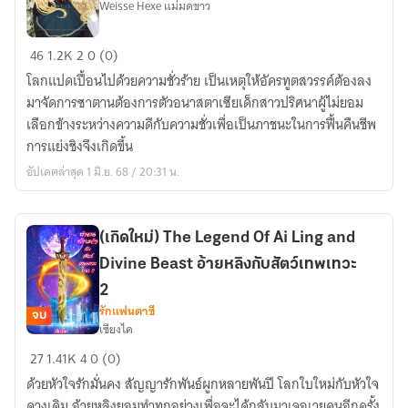
Weisse Hexe แม่มดขาว
The
46
1.2K
2
0 (0)
Shadow
โลกแปดเปื้อนไปด้วยความชั่วร้าย เป็นเหตุให้อัครทูตสวรรค์ต้องลง
of
มาจัดการซาตานต้องการตัวอนาสตาเซียเด็กสาวปริศนาผู้ไม่ยอม
Archangel
เลือกข้างระหว่างความดีกับความชั่วเพื่อเป็นภาชนะในการฟื้นคืนชีพ
เงา
การแย่งชิงจึงเกิดขึ้น
ของ
อัปเดตล่าสุด 1 มิ.ย. 68 / 20:31 น.
อัคร
ทูต
รส
(เกิดใหม่) The Legend Of Ai Ling and
วรรค์
Divine Beast อ้ายหลิงกับสัตว์เทพเทวะ
2
รักแฟนตาซี
จบ
เซียงไค
(เกิด
27
1.41K
4
0 (0)
ใหม่)
ด้วยหัวใจรักมั่นคง สัญญารักพันธ์ผูกหลายพันปี โลกใบใหม่กับหัวใจ
The
ดวงเดิม อ้ายหลิงยอมทำทุกอย่างเพื่อจะได้กลับมาเจอเวยคุนอีกครั้ง