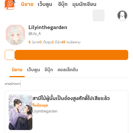
ข้ามไปยังเนื้อหาหลัก
นิยาย
เว็บตูน
อีบุ๊ก
มุมนักเขียน
Lilyinthegarden
@Lily_A
6
นิยาย
0
เว็บตูน
2
อีบุ๊ก
49
คนติดตาม
นิยาย
เว็บตูน
อีบุ๊ก
คอลเล็กชัน
นามปากกา
สามีใบ้ผู้นั้นเป็นอ๋องสูงศักดิ์ไปเสียแล้ว
จีนย้อนยุค
Lilyinthegarden