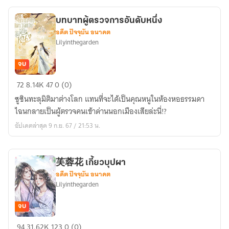
บทบาทผู้ตรวจการอันดับหนึ่ง
อดีต ปัจจุบัน อนาคต
Lilyinthegarden
จบ
บทบาท
72
8.14K
47
0 (0)
ผู้
ซูซินทะลุมิติมาต่างโลก แทนที่จะได้เป็นคุณหนูในห้องหอธรรมดา
ตรวจ
ไฉนกลายเป็นผู้ตรวจคนเข้าด่านนอกเมืองเสียล่ะนี่!?
การ
อัปเดตล่าสุด 9 ก.ย. 67 / 21:53 น.
อันดับ
หนึ่ง
芙蓉花 เกี้ยวบุปผา
อดีต ปัจจุบัน อนาคต
Lilyinthegarden
จบ
芙
94
31.62K
123
0 (0)