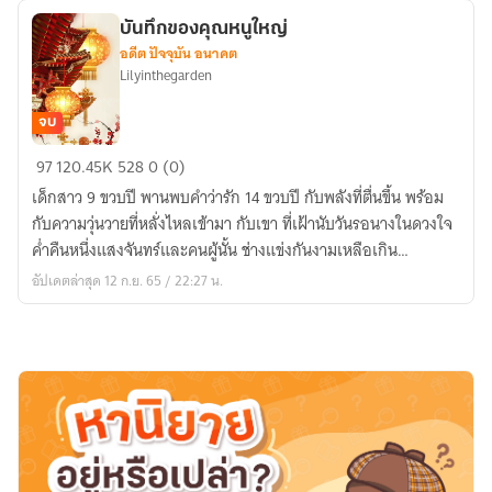
วี่ย
บันทึกของคุณหนูใหญ่
เห
อดีต ปัจจุบัน อนาคต
ยี
Lilyinthegarden
ยน
คือ
จบ
ทรราช
บันทึก
97
120.45K
528
0 (0)
ของ
เด็กสาว 9 ขวบปี พานพบคำว่ารัก 14 ขวบปี กับพลังที่ตื่นขึ้น พร้อม
คุณ
กับความวุ่นวายที่หลั่งไหลเข้ามา กับเขา ที่เฝ้านับวันรอนางในดวงใจ
หนู
ค่ำคืนหนึ่งแสงจันทร์และคนผู้นั้น ช่างแข่งกันงามเหลือเกิน…
ใหญ่
อัปเดตล่าสุด 12 ก.ย. 65 / 22:27 น.