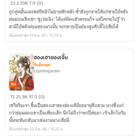
สามี
23
2.59K
7
0 (0)
ใบ้
ถูกคู่หมั้นและสตรีหน้าไม่อายหักหลัง ซ้ำยังถูกขายให้แก่ชายใบ้หลัง
ผู้
ค่อมบนเชิงเขา ’ซูเว่ยเฉิง‘ ได้แต่คิดแล้วตรอมใจ แต่ใครจะไปรู้ ว่า
นั้น
สามีใบ้หลังค่อมของนางนั้น จะกลายเป็นอ๋องสูงศักดิ์ไปเสียได้
เป็น
อัปเดตล่าสุด 14 พ.ย. 68 / 10:19 น.
อ๋อง
สูง
ศักดิ์
ฮองเฮาของเจิ้น
ไป
จีนย้อนยุค
เสีย
Lilyinthegarden
แล้ว
จบ
ฮองเฮา
73
25.9K
97
0 (0)
ของ
เซวียจินเจา ขึ้นเป็นฮองเฮาของฮ่องเต้น้อยอายุสิบสาม นางซึ่งแก่
เจิ้น
กว่าย่อมมองเขาเป็นเพียงเด็ก นึกไม่ถึงว่าหกปีต่อมา เจ้าเด็กในวัน
นั้นจะหันกลับมาเล่นงานนางเสียนี่
อัปเดตล่าสุด 22 มิ.ย. 68 / 16:22 น.