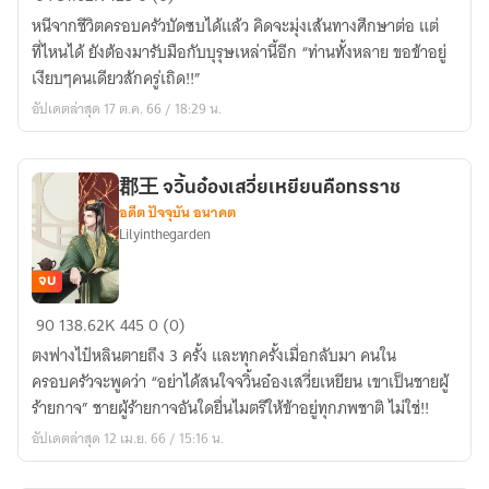
蓉
หนีจากชีวิตครอบครัวบัดซบได้แล้ว คิดจะมุ่งเส้นทางศึกษาต่อ แต่
花
ที่ไหนได้ ยังต้องมารับมือกับบุรุษเหล่านี้อีก “ท่านทั้งหลาย ขอข้าอยู่
เกี้ยว
เงียบๆคนเดียวสักครู่เถิด!!”
บุปผา
อัปเดตล่าสุด 17 ต.ค. 66 / 18:29 น.
郡王 จวิ้นอ๋องเสวี่ยเหยียนคือทรราช
อดีต ปัจจุบัน อนาคต
Lilyinthegarden
จบ
郡
90
138.62K
445
0 (0)
王
ตงฟางไป๋หลินตายถึง 3 ครั้ง และทุกครั้งเมื่อกลับมา คนใน
จ
ครอบครัวจะพูดว่า “อย่าได้สนใจจวิ้นอ๋องเสวี่ยเหยียน เขาเป็นชายผู้
วิ้
ร้ายกาจ” ชายผู้ร้ายกาจอันใดยื่นไมตรีให้ข้าอยู่ทุกภพชาติ ไม่ใช่!!
นอ๋
อัปเดตล่าสุด 12 เม.ย. 66 / 15:16 น.
อง
เส