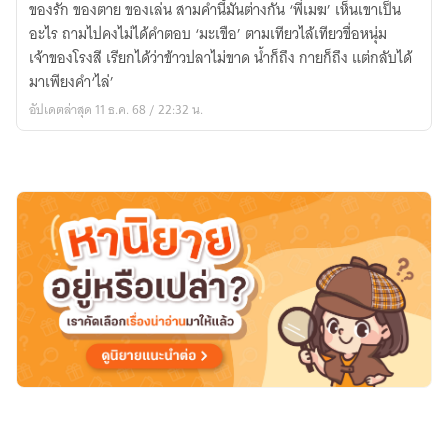
ของรัก ของตาย ของเล่น สามคำนี้มันต่างกัน ‘พี่เมฆ’ เห็นเขาเป็น
ชอบ
อะไร ถามไปคงไม่ได้คำตอบ ‘มะเขือ’ ตามเทียวไล้เทียวขื่อหนุ่ม
กิน
เจ้าของโรงสี เรียกได้ว่าข้าวปลาไม่ขาด น้ำก็ถึง กายก็ถึง แต่กลับได้
มะเขือ
มาเพียงคำ‘ไล่’
(มี
อัปเดตล่าสุด 11 ธ.ค. 68 / 22:32 น.
E-
book)