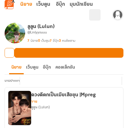
ข้ามไปยังเนื้อหาหลัก
นิยาย
เว็บตูน
อีบุ๊ก
มุมนักเขียน
ลูลูน (Lulun)
@Linlyyouuu
7
นิยาย
0
เว็บตูน
7
อีบุ๊ก
3
คนติดตาม
นิยาย
เว็บตูน
อีบุ๊ก
คอลเล็กชัน
นามปากกา
ดวงดีตกเป็นเมียเสือขุน |Mpreg
วาย
ลูลูน (Lulun)