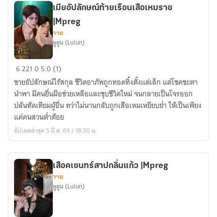
เมียอัปลักษณ์ท้ายเรือนเสือเหมราช
|Mpreg
วาย
ลูลูน (Lulun)
เมีย
6
221
0
5.0 (1)
อัปลักษณ์
ชายอัปลักษณ์ไร้สกุล ชีวิตอาภัพถูกทอดทิ้งตั้งแต่เล็ก แต่โชคชะตา
ท้าย
นำพา มีคนยื่นมือช่วยเหลือและชุบชีวิตใหม่ จนกลายเป็นโจรออก
เรือน
ปล้นทัดเทียมผู้อื่น ทว่าไม่นานกลับถูกเสือเหมเหยียบย่ำ ให้เป็นเพียง
เสือ
แค่คนสวนต่ำต้อย
เหม
อัปเดตล่าสุด 5 มี.ค. 69 / 18:30 น.
ราช
|Mpreg
เสือคเชนทร์สาปกลิ่นแก้ว |Mpreg
วาย
ลูลูน (Lulun)