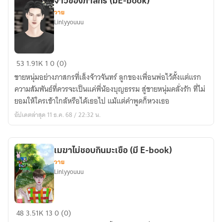
จ้าวของภาสกร (มีE-book)
วาย
Linlyyouuu
จ้าว
53
1.91K
1
0 (0)
ของ
ชายหนุ่มอย่างภาสกรที่เล็งจ้าวจันทร์ ลูกของเพื่อนพ่อไว้ตั้งแต่แรก
ภาสกร
ความสัมพันธ์ที่ควรจะเป็นแค่พี่น้องบุญธรรม สู่ชายหนุ่มคลั่งรัก ที่ไม่
(มีE-
ยอมให้ใครเข้าใกล้หรือได้เธอไป แม้แต่คำพูดก็หวงเธอ
book)
อัปเดตล่าสุด 11 ธ.ค. 68 / 22:32 น.
เมฆาไม่ชอบกินมะเขือ (มี E-book)
วาย
Linlyyouuu
เมฆา
48
3.51K
13
0 (0)
ไม่