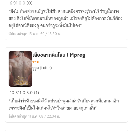
ดวง
6
91
0
0 (0)
ดี
“มึงไม่ต้องห่วง แม้กูจะไม่รัก หากแต่มึงควรจะรู้เอาไว้ ว่ากูนั้นหวง
ตก
ของ สิ่งใดที่มันตกมาเป็นของกูแล้ว แม้ของที่กูไม่ต้องการ มันก็ต้อง
เป็น
อยู่ใต้อาณัติของกู จนกว่ากูจะทิ้งมันไปเอง”
เมีย
อัปเดตล่าสุด 15 พ.ค. 69 / 18:30 น.
เสือ
ขุน
|Mpreg
เสือขลากลิ่นโสน l Mpreg
วาย
ลูลูน (Lulun)
เสือ
10
311
0
5.0 (1)
ขลา
“เก็บคำว่ารักของมึงไว้ แล้วอย่าพูดคำน่ารังเกียจพวกนี้ออกมาอีก
กลิ่น
เพราะมึงก็เป็นได้แค่คนไร้ค่าในสายตาของกูเท่านั้น”
โสน
อัปเดตล่าสุด 11 ธ.ค. 68 / 22:34 น.
l
Mpreg