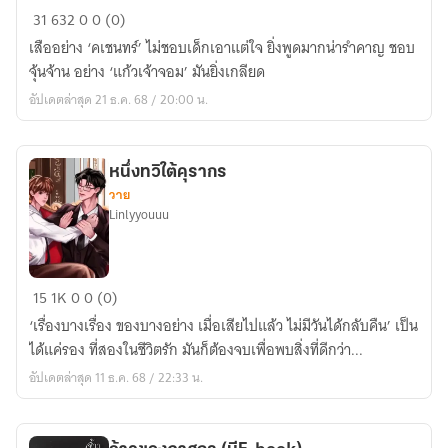
เสือ
31
632
0
0 (0)
ค
เสืออย่าง ‘คเชนทร์’ ไม่ชอบเด็กเอาแต่ใจ ยิ่งพูดมากน่ารำคาญ ชอบ
เชน
จุ้นจ้าน อย่าง ‘แก้วเจ้าจอม’ มันยิ่งเกลียด
ทร์
อัปเดตล่าสุด 21 ธ.ค. 68 / 20:00 น.
สาป
กลิ่น
แก้ว
หนึ่งทวิใต้คุรากร
|Mpreg
วาย
Linlyyouuu
หนึ่ง
15
1K
0
0 (0)
ทวิ
‘เรื่องบางเรื่อง ของบางอย่าง เมื่อเสียไปแล้ว ไม่มีวันได้กลับคืน’ เป็น
ใต้
ได้แค่รอง ที่สองในชีวิตรัก มันก็ต้องจบเพื่อพบสิ่งที่ดีกว่า...
คุ
อัปเดตล่าสุด 11 ธ.ค. 68 / 22:33 น.
รากร