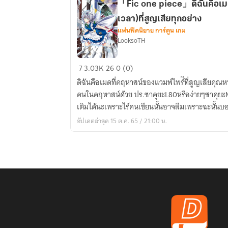
「Fic one piece」ดิฉันคือเมดท
กับ
เวลา)ที่สูญเสียทุกอย่าง
พัพ
แฟนฟิคนิยาย การ์ตูน เกม
เพ็ต
LooksoTH
「Fic
7
3.03K
26
0 (0)
one
ดิฉันคือเมดที่คฤหาสน์ของแวมพ์ไพร์ืที่สูญเสียคุณ
piece」
คนในคฤหาสน์ด้วย ปร.ซาคุยะL80หรือง่ายๆซาคุย
ดิฉัน
เติมได้นะเพราะไร์คนเขียนนั้นอาจลืมเพราะฉะนั้นบอ
คือ
อัปเดตล่าสุด 15 ต.ค. 65 / 21:00 น.
เมด
ที่
กิน
ผล
โทค
โทคิ
(ผล
เวลา)ที่
สูญ