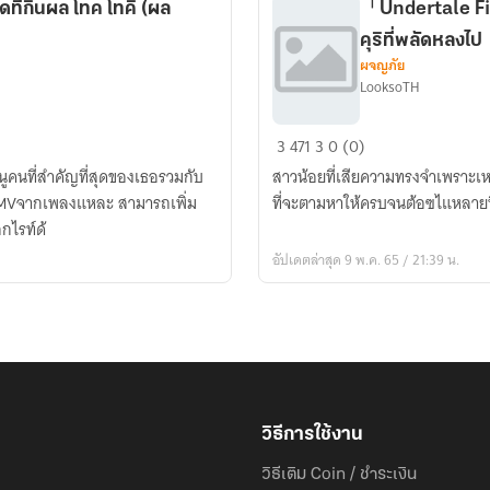
ี่กินผล โทค โทคิ (ผล
「Undertale Fi
ดก่
คุริที่พลัดหลงไป
วน
ผจญภัย
LooksoTH
「Undertale
3
471
3
0 (0)
Fic
หนูคนที่สำคัญที่สุดของเธอรวมกับ
สาวน้อยที่เสียความทรงจำเพราะเหต
OC」
ะMVจากเพลงแหละ สามารถเพิ่ม
ที่จะตามหาให้ครบจนต้อฃไแหลายท
หน้าที่
กไรท์ด้
ของ
อัปเดตล่าสุด 9 พ.ค. 65 / 21:39 น.
ฉัน
คือ
การ
ตาม
หา
ยุค
คุ
วิธีการใช้งาน
ริ
วิธีเติม Coin / ชำระเงิน
ที่