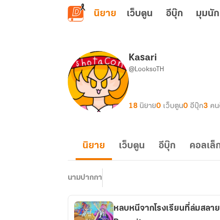
ข้ามไปยังเนื้อหาหลัก
นิยาย
เว็บตูน
อีบุ๊ก
มุมนัก
Kasari
@LooksoTH
18
นิยาย
0
เว็บตูน
0
อีบุ๊ก
3
คน
นิยาย
เว็บตูน
อีบุ๊ก
คอลเล็ก
นามปากกา
หลบหนีจากโรงเรียนที่ล่มสล