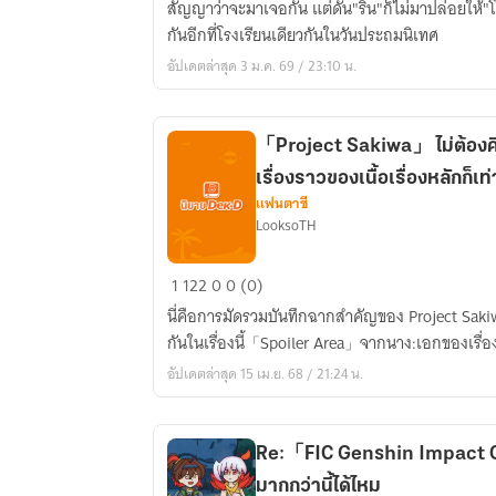
สัญญาว่าจะมาเจอกัน แต่ดัน"ริน"ก็ไม่มาปล่อยให
วาน
กันอีกที่โรงเรียนเดียวกันในวันประถมนิเทศ
อัปเดตล่าสุด 3 ม.ค. 69 / 23:10 น.
「Project Sakiwa」 ไม่ต้องคิ
เรื่องราวของเนื้อเรื่องหลักก็เท่
แฟนตาซี
LooksoTH
「Project
1
122
0
0 (0)
Sakiwa」
นี่คือการมัดรวมบันทึกฉากสำคัญของ Project Saki
ไม่
กันในเรื่องนี้「Spoiler Area」จากนาง:เอกของเรื่องน
ต้อง
อัปเดตล่าสุด 15 เม.ย. 68 / 21:24 น.
คิด
อะไร
มาก
Re:「FIC Genshin Impact OC
ก็
มากกว่านี้ได้ไหม
แค่