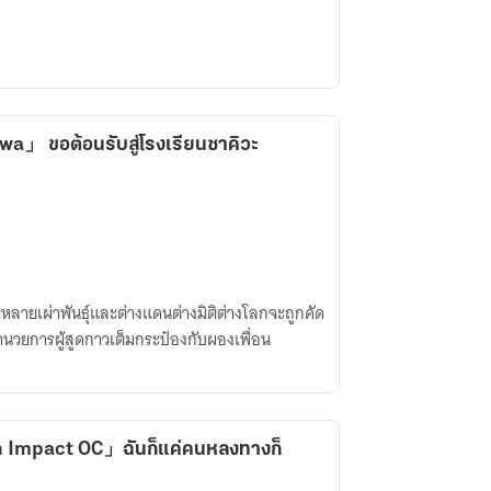
a」 ขอต้อนรับสู่โรงเรียนซาคิวะ
ยหลายเผ่าพันธุ์และต่างแดนต่างมิติต่างโลกจะถูกคัด
อำนวยการผู้สูดกาวเต็มกระป๋องกับผองเพื่อน
 Impact OC」ฉันก็แค่คนหลงทางก็