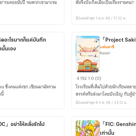
้"โย"รอคอยนับปี จนพวกเขามาเจอ
ลัยจึงบังเกิดเมื่อเป็นเรียงรายคน!!
เป็น
พระเจ้า1วัน!!
อัปเดตล่าสุด 1 ต.ค. 68 / 17:32 น.
วัน
ละคน!!
ดอะไรมากก็แค่บันทึก
「Project Sakiw
แฟนตาซี
านั้นเอง
Kasari
「Project
4
192
1
0 (0)
Sakiwa」
wa ซึ่งคนแต่งขก.เขียนมามัดรวม
โรงเรียนที่เต็มไปด้วยนักเรียนหลา
ขอ
ี้
สรรค์หรือส่งมาโดยบังเอิญ กับผู้
ต้อนรับ
อัปเดตล่าสุด 8 ก.พ. 68 / 23:12 น.
สู่
โรงเรียน
ซา
」อย่าให้คลั่งรักไป
「FIC: Genshin
คิวะ
เท่านั้น