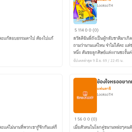
LooksoTH
ถึง
5
114
0
0 (0)
แม้
แค่จะแก้สอบธรรมดาไป ต้องไปแก้
สวัสดีฉันลี่ถังเป็นผู้กลับชาติมา
ฉัน
ถามว่านานแค่ไหน จำไม่ได้คะ แต่ช่
จะ
หนึ่ง ดันขอลูกศิษย์แต่งงานซะงั้นค
เป็น
อัปเดตล่าสุด 9 มิ.ย. 69 / 22:45 น.
เซียน
ฉัน
เอง
ข้องใจหรออยากเป
ก็
แฟนตาซี
เป็น
LooksoTH
สาว
วาย
นะ
ข้องใจ
1
56
0
0 (0)
หรอ
ะแค่ไม่นานที่พวกเขารู้จักกันแต่ก็
เมื่อตัวตนในโลกคู่ขนานหล่ยๆคนดั
อยาก