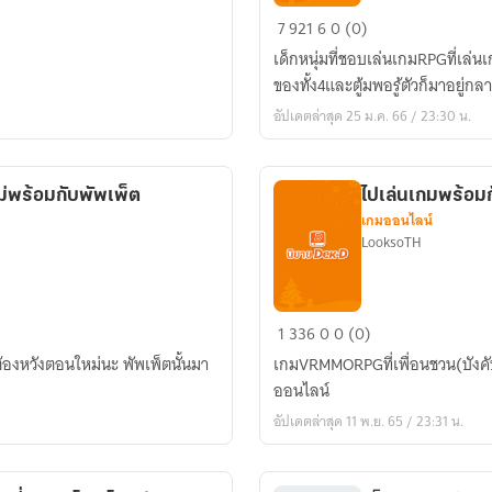
「FIC
7
921
6
0 (0)
Genshin
เด็กหนุ่มที่ชอบเล่นเกมRPGที่เล่น
Impact
ของทั้ง4และตู้มพอรู้ตัวก็มาอยู่กล
」
อัปเดตล่าสุด 25 ม.ค. 66 / 23:30 น.
「OC」
ท่าน
นาย
่พร้อมกับพัพเพ็ต
ไปเล่นเกมพร้อมก
พล
เกมออนไลน์
กับ
LooksoTH
ระบบ
จีบ
หนุ่ม
ไป
1
336
0
0 (0)
เล่น
่ต้องหวังตอนใหม่นะ พัพเพ็ตนั้นมา
เกมVRMMORPGที่เพื่อนชวน(บังคับ
เกม
ออนไลน์​
พร้อม
อัปเดตล่าสุด 11 พ.ย. 65 / 23:31 น.
กับ
เพื่อน
สุ