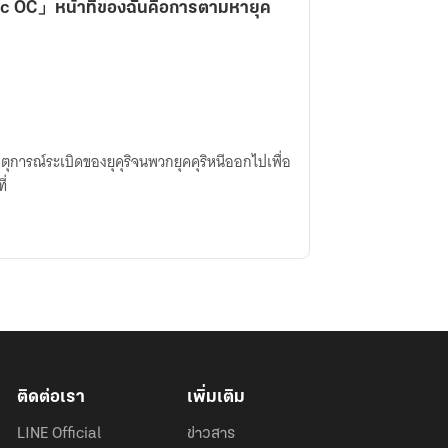
c OC」หน้าที่ของฉันคือการตามหายุค
ุการณ์​ระเบิดของยุคุริจนพวกยุคคุริหนีออกไปเพื่อ
ี่
ติดต่อเรา
เพิ่มเติม
LINE Official
ข่าวสาร