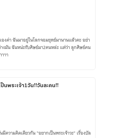
เกิดเองค่า ฉันมาอยู่ในโลกจอมยุทย์มานานแล้วคะ อย่า
างมัน ฉันหน่ะรับศิษย์มา2คนหล่ะ แต่ว่า ลูกศิษย์คน
่าาาา
็นพระเจ้า1วัน!!วันละคน!!
นมีความคิดเดียวกัน "อยากเป็นพระเจ้าวะ" เรื่องบัล