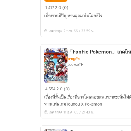
「FIC
1
417
2
0 (0)
My
เมื่อพวกมีปัญหาหลุดมาในโลกฮีโร่
hero
academie」
อัปเดตล่าสุด 2 ก.พ. 66 / 23:59 น.
เก็น
โซ
เคียว
「Fan​Fic ​Pokemon」เกิดใหม
สถาน
ผจญภัย
ที่
LooksoTH
ไร
เหตุผล
ที่
「Fan​
4
554
2
0 (0)
คน
Fic
หลุด
เรื่องนี้รั้นเป็นเรื่องที่อาจโดนลอยแพเพราะชะนั้นไม
มา
จากแฟนเกมTouhou X Pokemon
Pokemon」
วุ่น
อัปเดตล่าสุด 11 ธ.ค. 65 / 21:43 น.
เกิด
วาย
ใหม่
ชิบ
พร้อม