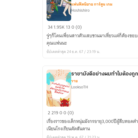
แฟนฟิคนิยาย การ์ตูน เกม
บันทึก
Hoshishiro
เรื่อง
ราว
Re:
34
1.95K
13
0 (0)
ของ
「FIC
เนื้อ
จู่ๆก็โดนเพื่อนสาวตัวแสบชวนมาเที่ยวแต่ก็ต้องขอบคุณที
Genshin
เรื่อง
คุณแฟนนะ
Impact
หลัก
อัปเดตล่าสุด 24 ธ.ค. 67 / 23:19 น.
OC」
ก็
อย่า
เท่านั้น
ให้
เอง
ราชามังดีอย่างผมทำไมต้องถูก
คลั่ง
วาย
รัก
LooksoTH
ไป
มากกว่า
นี้
รา
2
219
0
0 (0)
ได้
ชามั
ไหม
เรื่องราวของเด็กหนุ่มมังกรอายุ3,000ปีผู้สืบทอดตำ
งดี
เนียนโรงเรียนดัดสันดาน
อย่าง
อัปเดตล่าสุด 19 พ.ค. 67 / 21:23 น.