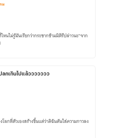
เกม
ี่ไหนไม่รู้มันเรียกว่ากระชากข้ามมิติรึปล่าวนะ"จาก
ิ
แปลกเกินไปแล้ววววววว
โลกที่ตัวเองสร้างขึ้นแต่ว่าดิฉันดันใส่ความกาวลง