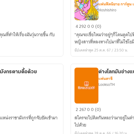
แฟนฟิคนิยาย การ์ตูน 
Hoshishiro
「FIC:
4
292
0
0 (0)
Genshin
่ทำให้เรื่องมันวุ่นวายขึ้น กับ
"คุณจะเขื่อไหมว่าอยู่ๆก็โดนดูดไปท
Impact
หญิงสาวที่หลงทางไปมาที่ไม่ใช่โยม
OC」
อัปเดตล่าสุด 25 ต.ค. 67 / 23:50 น.
ฉัน
ก็
แค่
มังกรตามตื้อด้วย
ต่างโลกมันช่าง
คน
แฟนตาซี
หลง
LooksoTH
ทาง
ก็
เท่านั้น
ต่าง
2
267
0
0 (0)
โลก
แหน่งราชามังกรที่ถูกจับยัดเข้ามา
สใครจะไปคิดกันหละว่ามาอยู่ในต่าง
มัน
ไปด้วย
ช่าง
อัปเดตล่าสุด 28 ต.ค. 66 / 16:20 น.