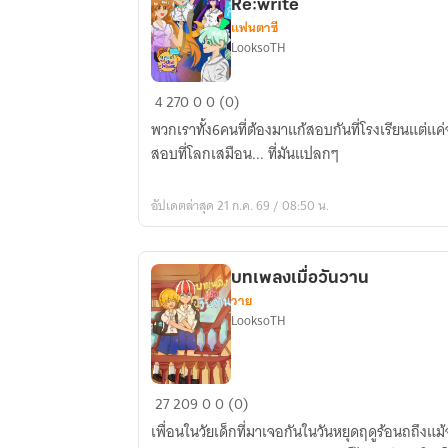
Re:write
แฟนตาซี
LooksoTH
หลบ
4
270
0
0 (0)
หนี
พวกเราทั้ง6คนที่ต้องมาแก้สอบกันที่โรงเรียนแต่
จาก
สอบที่โลกเสมือน... ที่มันแปลกๆ
โรงเรียน
ที่
อัปเดตล่าสุด 21 ก.ค. 69 / 08:50 น.
ล่ม
สลาย「
Project
บทเพลงเมื่อวันวาน
Sakiwa」
วาย
Re:write
LooksoTH
บทเพลง
27
209
0
0 (0)
เมื่อ
เพื่อนในวัยเด็กที่มาเจอกันในวันหยุดฤดูร้อนถถึงแม้จ
วัน