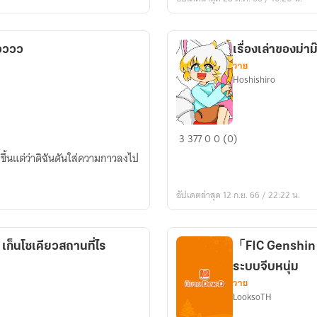
แปลก
เกิน
ไป
้วววว
เรื่องเล่าของม่
แล้ว
วาย
วววววว
Hoshishiro
เรื่อง
3
377
0
0 (0)
เล่า
ขึ้นแต่ว่าดิฉันดันใส่ความกาวลงไป
ขอ
งม่าม๊า
อัปเดตล่าสุด 12 ก.ย. 66 / 22:22 น.
กับ
ป่า
ป๊า
็นโซเคียวสถานที่ไร
「FIC Genshin
กับ
ระบบจีบหนุ่ม
คุณ
วาย
อา
LooksoTH
Mpreg