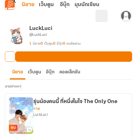
ข้ามไปยังเนื้อหาหลัก
นิยาย
เว็บตูน
อีบุ๊ก
มุมนักเขียน
LuckLuci
@LuckLuci
1
นิยาย
0
เว็บตูน
0
อีบุ๊ก
0
คนติดตาม
นิยาย
เว็บตูน
อีบุ๊ก
คอลเล็กชัน
นามปากกา
รุ่นน้องคนนี้ ที่หนึ่งในใจ The Only One
วาย
LuckLuci
จบ