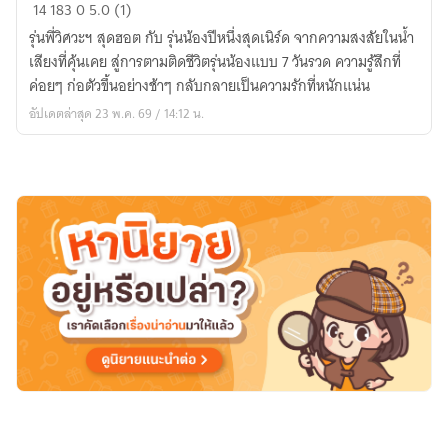
รุ่น
14
183
0
5.0 (1)
น้อง
รุ่นพี่วิศวะฯ สุดฮอต กับ รุ่นน้องปีหนึ่งสุดเนิร์ด จากความสงสัยในน้ำ
คน
เสียงที่คุ้นเคย สู่การตามติดชีวิตรุ่นน้องแบบ 7 วันรวด ความรู้สึกที่
นี้
ค่อยๆ ก่อตัวขึ้นอย่างช้าๆ กลับกลายเป็นความรักที่หนักแน่น
ที่
อัปเดตล่าสุด 23 พ.ค. 69 / 14:12 น.
หนึ่ง
ในใจ
The
Only
One