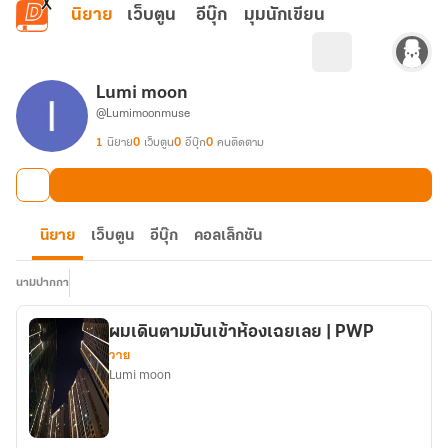
ข้ามไปยังเนื้อหาหลัก
นิยาย
เว็บตูน
อีบุ๊ก
มุมนักเขียน
Lumi moon
@Lumimoonmuse
1
นิยาย
0
เว็บตูน
0
อีบุ๊ก
0
คนติดตาม
นิยาย
เว็บตูน
อีบุ๊ก
คอลเล็กชัน
นามปากกา
ผมเดินตามมันเข้าห้องเฉยเลย | PWP
วาย
Lumi moon