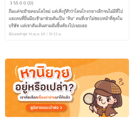
ผม
3
55
0
0 (0)
เดิน
ภีมแค่จะย้ายคอนโดใหม่ แต่เพิ่งรู้ตัวว่าโดนโกงกลางดึกจนไม่มีที่ไป
ตาม
และคนที่ยื่นมือเข้ามาช่วยดันเป็น “คิน” คนที่เขาไม่ชอบหน้าที่สุดใน
มัน
บริษัท แต่เขาดันเดินตามมันขึ้นห้องไปเฉยเลย
เข้า
อัปเดตล่าสุด 14 เม.ย. 69 / 19:33 น.
ห้อง
เฉย
เลย
|
PWP