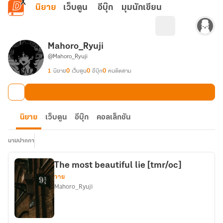
ข้ามไปยังเนื้อหาหลัก
นิยาย
เว็บตูน
อีบุ๊ก
มุมนักเขียน
Mahoro_Ryuji
@Mahoro_Ryuji
1
นิยาย
0
เว็บตูน
0
อีบุ๊ก
0
คนติดตาม
นิยาย
เว็บตูน
อีบุ๊ก
คอลเล็กชัน
นามปากกา
The most beautiful lie [tmr/oc]
วาย
Mahoro_Ryuji