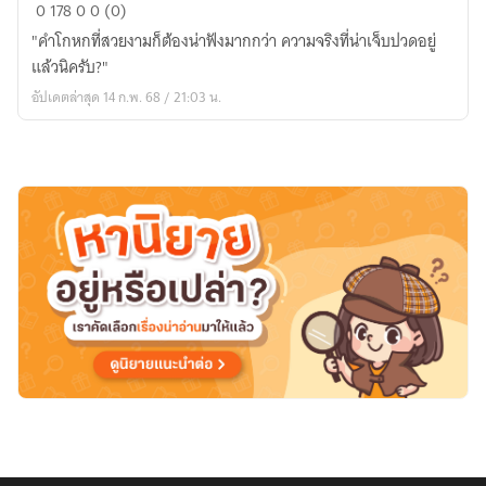
The
0
178
0
0 (0)
most
"คำโกหกที่สวยงามก็ต้องน่าฟังมากกว่า ความจริงที่น่าเจ็บปวดอยู่
beautiful
แล้วนิครับ?"
lie
อัปเดตล่าสุด 14 ก.พ. 68 / 21:03 น.
[tmr/oc]