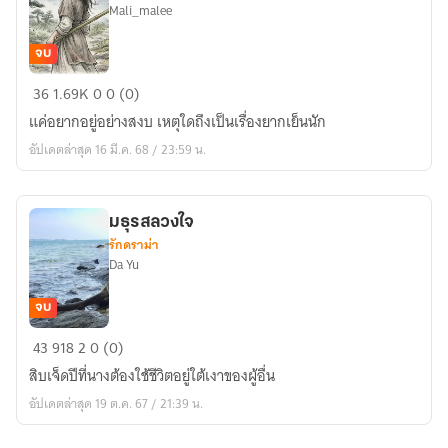
Mali_malee
จบ
ชีวิต
36
1.69K
0
0 (0)
ที่
แค่อยากอยู่อย่างสงบ เหตุใดถึงเป็นเรื่องยากเย็นนัก
สอง
อัปเดตล่าสุด 16 มี.ค. 68 / 23:59 น.
ของ
นาง
มาร
มธุรสลวงใจ
ร้าย
รักดราม่า
Da Yu
จบ
มธุรส
43
918
2
0 (0)
ลวง
สิบเจ็ดปีที่นางต้องใช้ชีวิตอยู่ใต้เงาของผู้อื่น
ใจ
อัปเดตล่าสุด 19 ต.ค. 67 / 21:39 น.