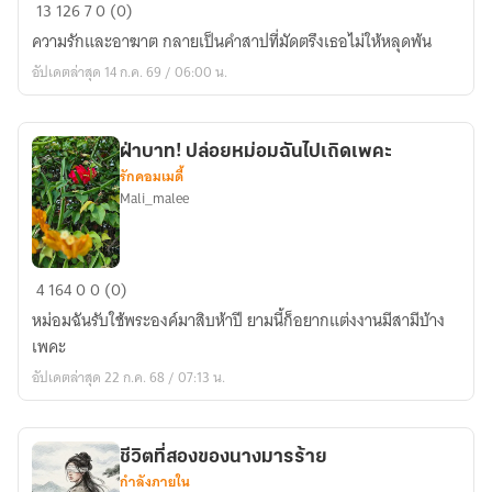
สาป
13
126
7
0 (0)
วารี
ความรักและอาฆาต กลายเป็นคำสาปที่มัดตรึงเธอไม่ให้หลุดพ้น
อัปเดตล่าสุด 14 ก.ค. 69 / 06:00 น.
ฝ่าบาท! ปล่อยหม่อมฉันไปเถิดเพคะ
รักคอมเมดี้
Mali_malee
ฝ่า
4
164
0
0 (0)
บาท!
หม่อมฉันรับใช้พระองค์มาสิบห้าปี ยามนี้ก็อยากแต่งงานมีสามีบ้าง
ปล่อย
เพคะ
หม่อม
อัปเดตล่าสุด 22 ก.ค. 68 / 07:13 น.
ฉัน
ไป
เถิด
ชีวิตที่สองของนางมารร้าย
เพคะ
กำลังภายใน