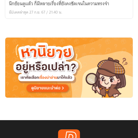
ของ
นึกย้อนดูแล้ว ก็มีหลายเรื่องที่ยังคงชัดเจนในความทรงจำ
เด็ก
อัปเดตล่าสุด 27 ก.ย. 67 / 21:40 น.
หญิง
ปลา