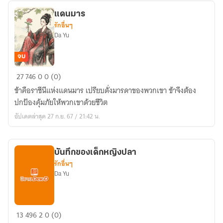
แดนมาร
รักอื่นๆ
Da Yu
จบ
แดน
27
746
0
0 (0)
มาร
ข้าคือราชีนีแห่งแดนมาร เปรียบดั่งมารดาของพวกเขา ข้าจึงต้อง
ปกป้องคุ้มภัยให้พวกเขาด้วยชีวิต
อัปเดตล่าสุด 27 ก.ย. 67 / 21:42 น.
บันทึกของเด็กหญิงปลา
รักอื่นๆ
Da Yu
บันทึก
13
496
2
0 (0)