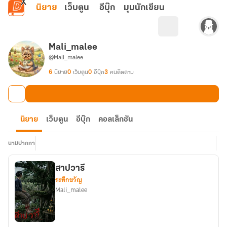
ข้ามไปยังเนื้อหาหลัก
นิยาย
เว็บตูน
อีบุ๊ก
มุมนักเขียน
Mali_malee
@Mali_malee
6
นิยาย
0
เว็บตูน
0
อีบุ๊ก
3
คนติดตาม
นิยาย
เว็บตูน
อีบุ๊ก
คอลเล็กชัน
นามปากกา
สาปวารี
ระทึกขวัญ
Mali_malee