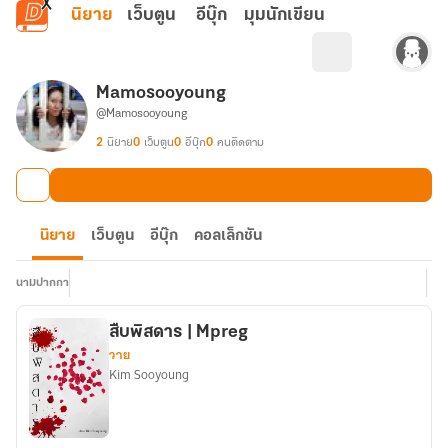
ข้ามไปยังเนื้อหาหลัก
นิยาย
เว็บตูน
อีบุ๊ก
มุมนักเขียน
Mamosooyoung
@Mamosooyoung
2
นิยาย
0
เว็บตูน
0
อีบุ๊ก
0
คนติดตาม
นิยาย
เว็บตูน
อีบุ๊ก
คอลเล็กชัน
นามปากกา
สืบพิสดาร | Mpreg
วาย
Kim Sooyoung