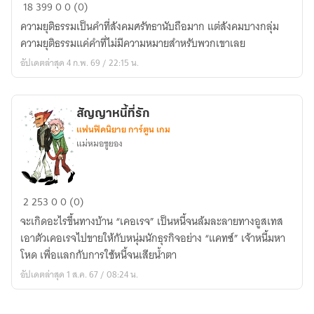
สืบ
18
399
0
0 (0)
พิสดาร
ความยุติธรรมเป็นคำที่สังคมศรัทธานับถือมาก แต่สังคมบางกลุ่ม
|
ความยุติธรรมแค่คำที่ไม่มีความหมายสำหรับพวกเขาเลย
Mpreg
อัปเดตล่าสุด 4 ก.พ. 69 / 22:15 น.
สัญญาหนี้ที่รัก
แฟนฟิคนิยาย การ์ตูน เกม
แม่หมอซูยอง
สัญญา
2
253
0
0 (0)
หนี้
จะเกิดอะไรขึ้นทางบ้าน “เคอเรจ” เป็นหนี้จนล้มละลายทางอูสเทส
ที่รัก
เอาตัวเคอเรจไปขายให้กับหนุ่มนักธุรกิจอย่าง “แคทซ์” เจ้าหนี้มหา
โหด เพื่อแลกกับการใช้หนี้จนเสียน้ำตา
อัปเดตล่าสุด 1 ส.ค. 67 / 08:24 น.