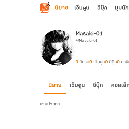
ข้ามไปยังเนื้อหาหลัก
นิยาย
เว็บตูน
อีบุ๊ก
มุมนัก
Masaki-01
@Masaki-01
0
นิยาย
0
เว็บตูน
0
อีบุ๊ก
0
คนต
นิยาย
เว็บตูน
อีบุ๊ก
คอลเล็ก
นามปากกา