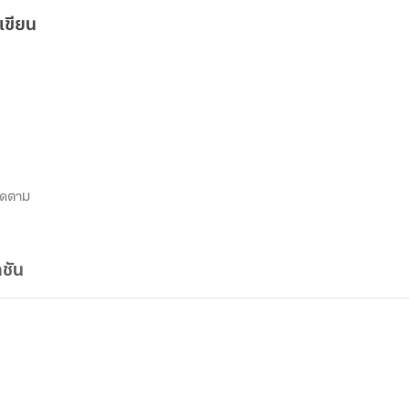
เขียน
ิดตาม
ชัน