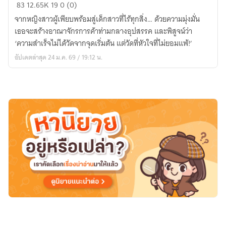
เด็ก
83
12.65K
19
0 (0)
หญิง
จากหญิงสาวผู้เพียบพร้อมสู่เด็กสาวที่ไร้ทุกสิ่ง… ด้วยความมุ่งมั่น
ผู้
เธอจะสร้างอาณาจักรการค้าท่ามกลางอุปสรรค และพิสูจน์ว่า
พลิก
‘ความสำเร็จไม่ได้วัดจากจุดเริ่มต้น แต่วัดที่หัวใจที่ไม่ยอมแพ้!’
ชะตา
อัปเดตล่าสุด 24 ม.ค. 69 / 19:12 น.
ใน
โลก
โบราณ