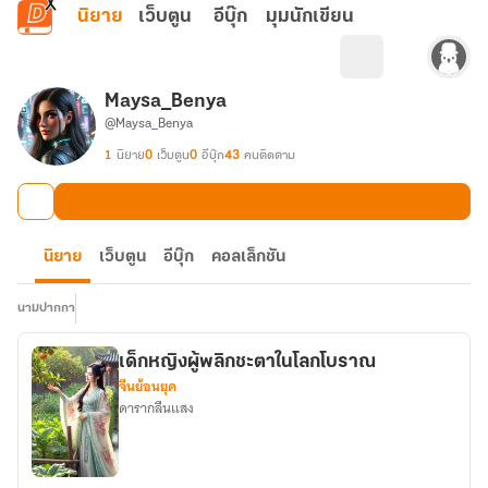
ข้ามไปยังเนื้อหาหลัก
นิยาย
เว็บตูน
อีบุ๊ก
มุมนักเขียน
Maysa_Benya
@Maysa_Benya
1
นิยาย
0
เว็บตูน
0
อีบุ๊ก
43
คนติดตาม
นิยาย
เว็บตูน
อีบุ๊ก
คอลเล็กชัน
นามปากกา
เด็กหญิงผู้พลิกชะตาในโลกโบราณ
จีนย้อนยุค
ดารากลืนแสง