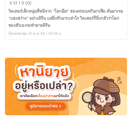
SUNSHINE
6
51
1
0 (0)
OF
วิคเตอร์เด็กหนุ่มที่หนีจาก “โลกมืด” ของครอบครัวมาเฟีย ดันมาเจอ
VICTOR
“แสงสว่าง” อย่างคิริน แต่ยิ่งรักมากเท่าไร วิคเตอร์ก็ยิ่งกลัวว่าโลก
ของตัวเองจะทำลายคิริน
อัปเดตล่าสุด 25 พ.ค. 69 / 00:18 น.