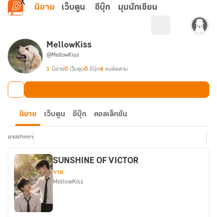
ข้ามไปยังเนื้อหาหลัก
นิยาย
เว็บตูน
อีบุ๊ก
มุมนักเขียน
MellowKiss
@MellowKiss
1
นิยาย
0
เว็บตูน
0
อีบุ๊ก
4
คนติดตาม
นิยาย
เว็บตูน
อีบุ๊ก
คอลเล็กชัน
นามปากกา
SUNSHINE OF VICTOR
วาย
MellowKiss