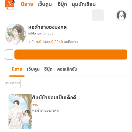
ข้ามไปยังเนื้อหาหลัก
นิยาย
เว็บตูน
อีบุ๊ก
มุมนักเขียน
หอตำราของมงคล
@Mongkhon888
1
นิยาย
0
เว็บตูน
0
อีบุ๊ก
0
คนติดตาม
นิยาย
เว็บตูน
อีบุ๊ก
คอลเล็กชัน
นามปากกา
ศิษย์ข้าย่อมเป็นเด็กดี
วาย
หอตำราของมงคล