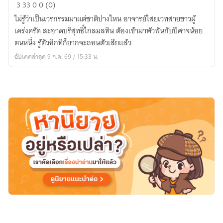
ศิษย์
3
33
0
0 (0)
ข้า
ไม่รู้ว่าเป็นเวรกรรมมาแต่ชาติปางไหน อาจารย์ไสยเวทสายขาวผู้
ย่อม
เคร่งครัด สะอาดบริสุทธิ์ไกลมลทิน ต้องเข้ามาพัวพันกับปีศาจน้อย
เป็น
ตนหนึ่ง รู้ตัวอีกทีก็ยากจะถอนตัวเสียแล้ว
เด็ก
อัปเดตล่าสุด 9 ก.ค. 69 / 15:33 น.
ดี