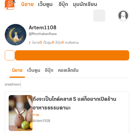
ข้ามไปยังเนื้อหาหลัก
นิยาย
เว็บตูน
อีบุ๊ก
มุมนักเขียน
Artem1108
@MonthakanKasa
1
นิยาย
0
เว็บตูน
0
อีบุ๊ก
0
คนติดตาม
นิยาย
เว็บตูน
อีบุ๊ก
คอลเล็กชัน
นามปากกา
ถึงจะเป็นไกด์คลาส S แต่ก็อยากเปิดร้าน
อาหารธรรมดานะ
วาย
Artem1108