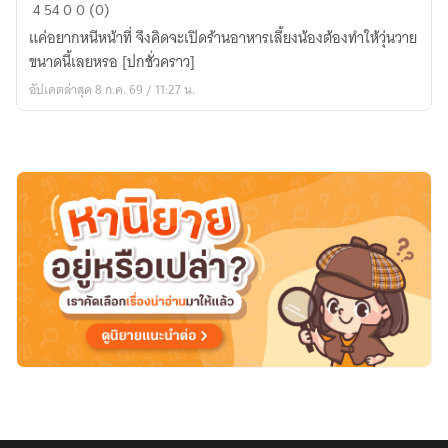
ถึง
4
54
0
0 (0)
จะ
แค่อยากหนีหน้าที่ จึงคิดจะเปิดร้านอาหารเลี้ยงน้องต้องทำให้วุ่นวาย
เป็น
ขนาดนี้เลยหรอ [ปกชั่วคราว]
ไกด์
อัปเดตล่าสุด 8 ก.ค. 69 / 11:27 น.
คลาส
S
แต่
ก็
อยาก
เปิด
ร้าน
อาหาร
ธรรมดา
นะ