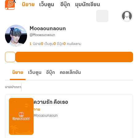
ข้ามไปยังเนื้อหาหลัก
นิยาย
เว็บตูน
อีบุ๊ก
มุมนักเขียน
Mooaounaoun
@Mooaounaoun
1
นิยาย
0
เว็บตูน
0
อีบุ๊ก
0
คนติดตาม
นิยาย
เว็บตูน
อีบุ๊ก
คอลเล็กชัน
นามปากกา
ความรัก คือเธอ
วาย
Mooaounaoun