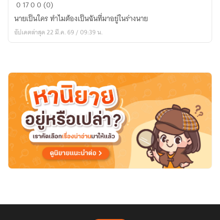
ความ
0
17
0
0 (0)
รัก
นายเป็นใคร ทำไมต้องเป็นฉันที่มาอยู่ในร่างนาย
คือ
อัปเดตล่าสุด 22 มี.ค. 69 / 09:39 น.
เธอ